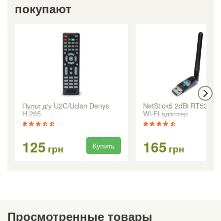
покупают
Пульт д/у U2C/Uclan Denys
NetStick5 2dBi RT5370 
H.265
Wi-Fi адаптер
125
165
Купить
Ку
грн
грн
Просмотренные товары