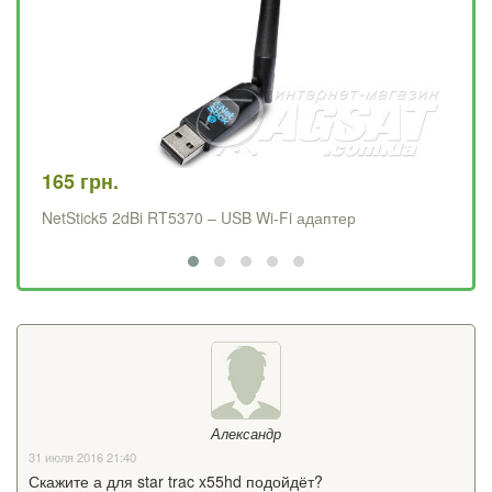
165 грн.
17
NetStick5 2dBi RT5370 – USB Wi-Fi адаптер
Ne
Александр
31 июля 2016 21:40
Скажите а для star trac x55hd подойдёт?