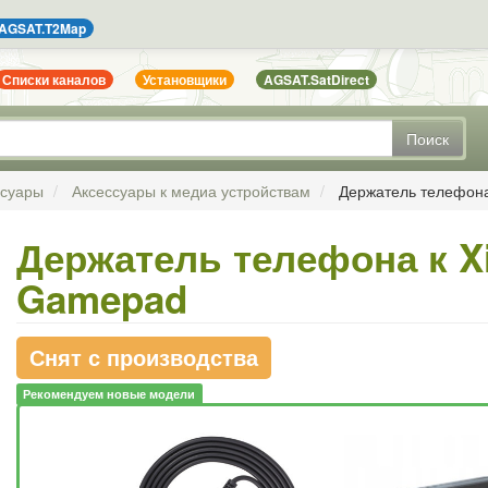
AGSAT.T2Map
Списки каналов
Установщики
AGSAT.SatDirect
Поиск
ссуары
Аксессуары к медиа устройствам
Держатель телефона
Держатель телефона к Xi
Gamepad
Снят с производства
Рекомендуем новые модели