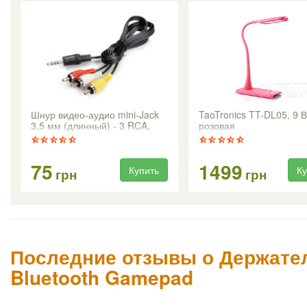
Шнур видео-аудио mini-Jack
TaoTronics TT-DL05, 9 В
3,5 мм (длинный) - 3 RCA,
розовая
1,0м
75
1499
Купить
Ку
грн
грн
Последние отзывы о Держател
Bluetooth Gamepad