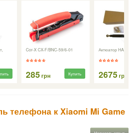
т,
Cor-X CX-F/BNC-59/6-01
Актюатор HARL-3
285
2675
пить
Купить
грн
грн
ь телефона к Xiaomi Mi Game
Написать отзыв