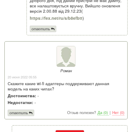
Доброго дня, під даний пристрій не має дампу,
все налаштовується вручну. Вийшло оновленя
версія 2.00.88 від 29.12.23(
https://fex.net/ru/s/b8efbtt
)
ответить
Роман
20 июня 2022 05:55
Скажите какие wi-fi адаптеры поддерживают данная
модель на каких чипах?
Достоинства:
-
Недостатки:
-
Отзыв полезен?
Да (0)
|
Нет (0)
ответить