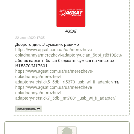
AGSAT
22 июня 2022 17:35
Доброго дня. З сумісних радимо
https://www.agsat.com.ua/ua/merezheve-
obladnannya/merezhevi-adaptery/uclan_5dbi_rtl8192eu/
або як варіант, більш бюджетні сумісні на чіпсетах
RT5370/MT7601
https://www.agsat.com.ua/ua/merezheve-
obladnannya/merezhevi-
adaptery/netstick5_5dbi_rt5370_usb_wi_fi_adapter/
та
https://www.agsat.com.ua/ua/merezheve-
obladnannya/merezhevi-
adaptery/netstick7_5dbi_mt7601_usb_wi_fi_adapter/
ответить