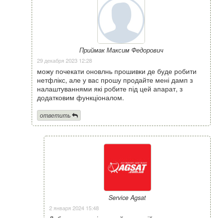
Приймак Максим Федорович
29 декабря 2023 12:28
можу почекати оновлнь прошивки де буде робити
нетфлікс, але у вас прошу продайте мені дамп з
налаштуваннями які робите під цей апарат, з
додатковим функціоналом.
ответить
Service Agsat
2 января 2024 15:48