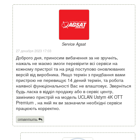
Service Agsat
27 декабря 2023 17:03
Доброго дня, приносим вибачення за не зручніть,
нажаль не маємо змоги перевірити всі сервіси на
кожному пристрої та на ряді поступово оновлюваних
версій від виробника. Якщо термін з придбання вами
пристрою не перевищує 14 дений термін, та робота
наявної функціональності Вас не влаштовує. Зверніться
будь ласка в відділ продажу або в сервіс центр,
замінимо пристрій на модель UCLAN Ustym 4K OTT
Premium , на якій як ви зазначили необхідні сервіси
працюють корректно.
ответить