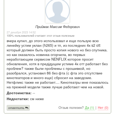
Приймак Максим Федорович
27 декабря 2023 14:52
100% пользователей считают этот отзыв полезным
вчера купил, до этого использовал и еще пользую всю
линейку устим уклан (h265) и тп, из последних 4к s2 ott
который должен быть просто копия нового но без спутника.
но как оказалось новинка огорчила, во первых
неработающим сервисом NENFLIX которое просит
обновления, хотя в предідущем устиме 4к отт работает без
проблем? также были проблемы с прошивкой, но
разобрался, установил 86 без фта (с фта это отсутствие
кинотеаторов и много еще) сбросил на заводские.
Нетфликс также не работает.... Кинотеатры мне показалось
на прежней модели также лучше работают чем на новой.
Достоинства:
--
Недостатки:
см ниже
Отзыв полезен?
Да (1)
|
Нет (0)
ответить