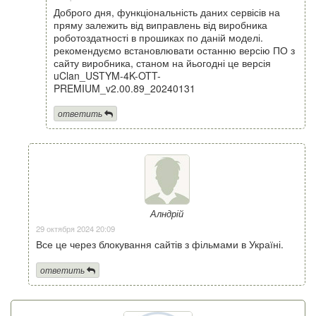
Доброго дня, функціональність даних сервісів на
пряму залежить від виправлень від виробника
роботоздатності в прошиках по даній моделі.
рекомендуємо встановлювати останню версію ПО з
сайту виробника, станом на йьогодні це версія
uClan_USTYM-4K-OTT-
PREMIUM_v2.00.89_20240131
ответить
Алндрій
29 октября 2024 20:09
Все це через блокування сайтів з фільмами в Україні.
ответить