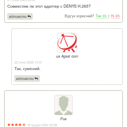
Совместим ли этот адаптер с DENYS H.265?
Відгук корисний?
Так (0)
|
Ні (0)
відповісти
ua Agsat com
22 січня 2025 10:31
Так, сумісний.
відповісти
Рик
18 грудня 2024 22:38