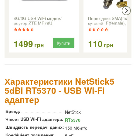
4G/3G USB WiFi модем/
Перехідник SMA(male)
роутер ZTE MF79U
кутовий- F(female), 15с
1499
110
Купити
Ку
грн
грн
Характеристики NetStick5
5dBi RT5370 - USB Wi-Fi
адаптер
Бренд:
NetStick
Чіпсет USB Wi-Fi адаптера:
RT5370
Швидкість передачі даних:
150 Мбит/с
Коефіціент посилення:
5 дБ