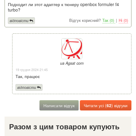
Подходит ли этот адаптер к тюнеру openbox formuler f4
turbo?
Відгук корисний?
Так (0)
|
Ні (0)
відповісти
ua Agsat com
19 грудня 2024 21:45
Так, працює
відповісти
Написати відгук
Читати усі (
62
) відгуки
Разом з цим товаром купують