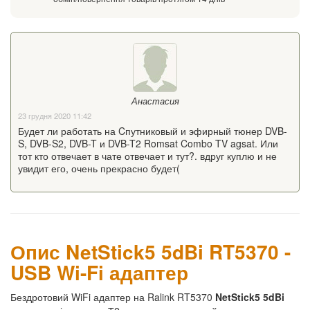
Анастасия
23 грудня 2020 11:42
Будет ли работать на Cпутниковый и эфирный тюнер DVB-
S, DVB-S2, DVB-T и DVB-T2 Romsat Combo TV agsat. Или
тот кто отвечает в чате отвечает и тут?. вдруг куплю и не
увидит его, очень прекрасно будет(
Опис NetStick5 5dBi RT5370 -
USB Wi-Fi адаптер
Бездротовий WiFi адаптер на Ralink RT5370
NetStick5 5dBi