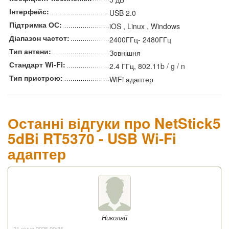
Інтерфейс:
USB 2.0
Підтримка ОС:
iOS , Linux , Windows
Діапазон частот:
2400ГГц- 2480ГГц
Тип антени:
Зовнішня
Стандарт Wi-Fi:
2.4 ГГц, 802.11b / g / n
Тип пристрою:
WiFi адаптер
Останні відгуки про NetStick5
5dBi RT5370 - USB Wi-Fi
адаптер
Николай
21 січня 2025 00:35