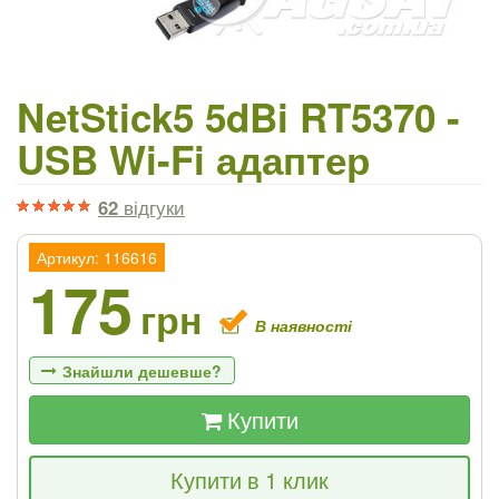
NetStick5 5dBi RT5370 -
USB Wi-Fi адаптер
62
відгуки
Артикул: 116616
175
грн
В наявності
Знайшли дешевше?
Купити
Якщо Ви знайдете товар дешевше - ми
Купити в 1 клик
знизимо ціну і подаруємо % від різниці