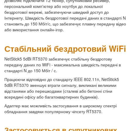
дозволяє підключити Т2 тюнер, супутниковий ресивер,
персональний комп'ютер або ноутбук до локальної
бездротової мережі, забезпечуючи швидкий доступ до
Інтернету. Швидкість бездротової передачі даних в стандарті N
становить до 150 Мбіт/с, що забезпечує плавну передачу відео
або використання онлайн-ігор.
Стабільний бездротовий WiFi
NetStick5 5dBi RT5370 забезпечує стабільну бездротову
передачу даних по WiFi - максимальна швидкість передачі в
стандарті N до 150 Мбіт / с.
Працюючи відповідно до стандарту IEEE 802.11n, NetStick5
5dBi RT5370 зменшує втрати сигналу, викликані великими
відстанями або перешкодами (сталеві або бетонні стіни
всередині офісу або багатоквартирних будинків).
Адаптер має можливість застосування в широкому спектрі
обладнання завдяки популярному чіпсету RT5370.
Застосовується в супутникових