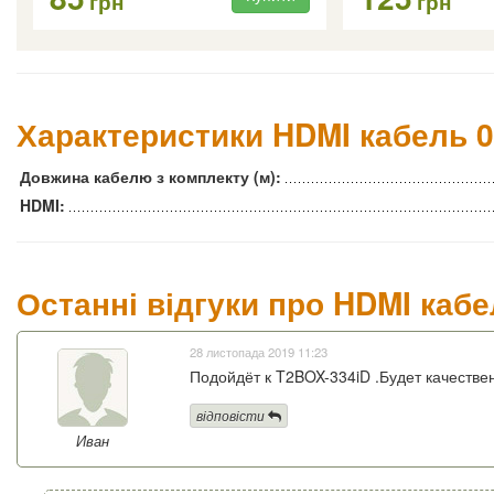
грн
грн
Характеристики HDMI кабель 0
Довжина кабелю з комплекту (м):
HDMI:
Останні відгуки про HDMI кабе
28 листопада 2019 11:23
Подойдёт к T2BOX-334iD .Будет качестве
відповісти
Иван