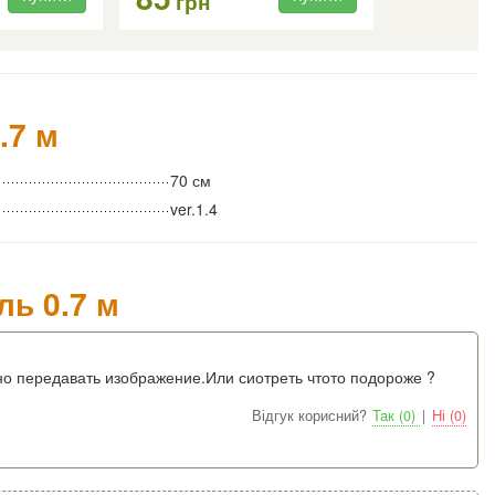
грн
.7 м
70 см
ver.1.4
ль 0.7 м
но передавать изображение.Или сиотреть чтото подороже ?
Відгук корисний?
Так (0)
|
Ні (0)