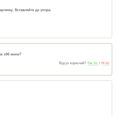
артинку. Вставляйте до упора.
ки х96 мини?
Відгук корисний?
Так (0)
|
Ні (0)