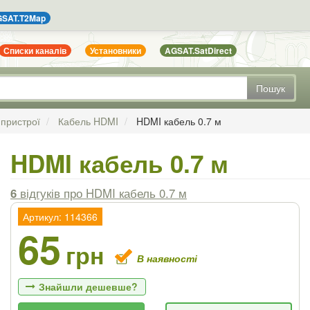
SAT.T2Map
Списки каналів
Установники
AGSAT.SatDirect
Пошук
 пристрої
Кабель HDMI
HDMI кабель 0.7 м
HDMI кабель 0.7 м
6
відгуків
про HDMI кабель 0.7 м
Артикул: 114366
65
грн
В наявності
Знайшли дешевше?