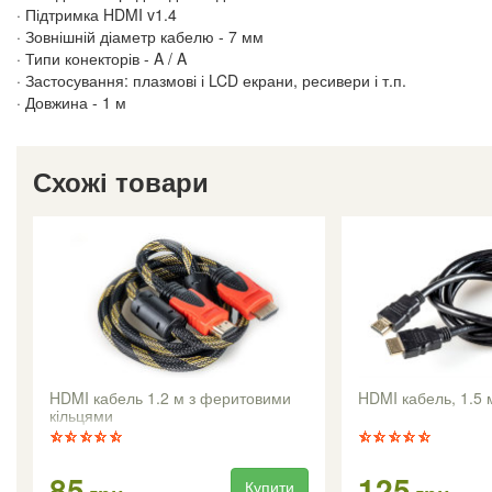
· Підтримка HDMI v1.4
· Зовнішній діаметр кабелю - 7 мм
· Типи конекторів - A / A
· Застосування: плазмові і LCD екрани, ресивери і т.п.
· Довжина - 1 м
Схожі товари
HDMI кабель 1.2 м з феритовими
HDMI кабель, 1.5 
кільцями
85
125
Купити