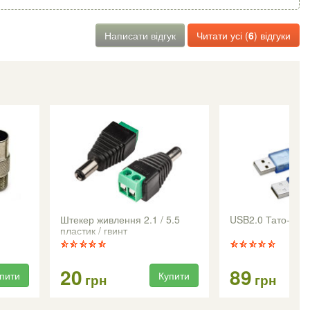
Написати відгук
Читати усі (
6
) відгуки
Штекер живлення 2.1 / 5.5
USB2.0 Тато-тато
пластик / гвинт
20
89
пити
Купити
грн
грн