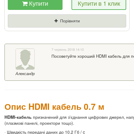
Купити
Купити в 1 клик
Якщо Ви знайдете товар дешевше - ми
знизимо ціну і подаруємо % від різниці
Порівняти
Ціна
Де знайшли (Url
посилання)
7 червень 2018 14:10
Ваш телефон
Посоветуйте хороший HDMI кабель для п
Александр
Опис HDMI кабель 0.7 м
HDMI-кабель
призначений для з'єднання цифрових джерел, напр
(плазмові панелі, проектори тощо).
· Швидкість передачі даних до 10.2 Гб / c