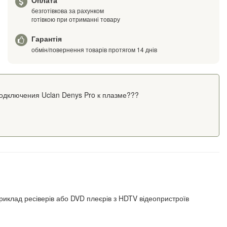
Оплата
безготівкова за рахунком
готівкою при отриманні товару
Гарантія
обмін/повернення товарів протягом 14 днів
одключения Uclan Denys Pro к плазме???
иклад ресіверів або DVD плеєрів з HDTV відеопристроїв