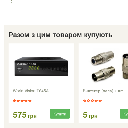
Разом з цим товаром купують
World Vision T645А
F-штекер (папа) 1 шт.
575
5
Купити
Ку
грн
грн