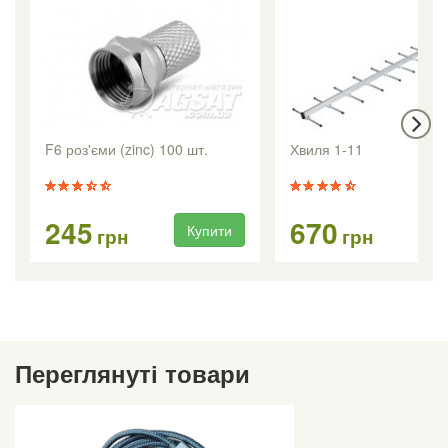
F6 роз'єми (zinc) 100 шт.
Хвиля 1-11
245
670
Купити
Ку
грн
грн
Переглянуті товари