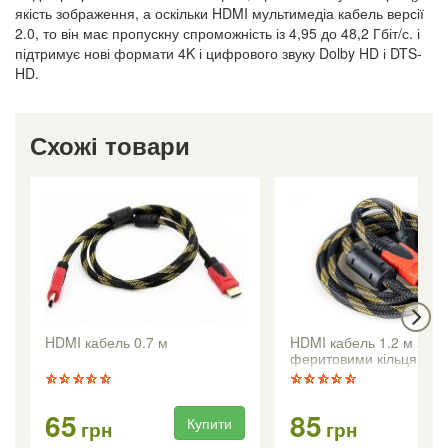
якість зображення, а оскільки HDMI мультимедіа кабель версії
2.0, то він має пропускну спроможність із 4,95 до 48,2 Гбіт/с. і
підтримує нові формати 4K і цифрового звуку Dolby HD і DTS-
HD.
Схожі товари
HDMI кабель 0.7 м
HDMI кабель 1.2 м з
феритовими кільцями
65
85
Купити
Ку
грн
грн