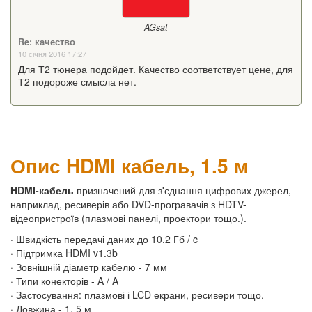
AGsat
Re: качество
10 січня 2016 17:27
Для Т2 тюнера подойдет. Качество соответствует цене, для
Т2 подороже смысла нет.
Опис HDMI кабель, 1.5 м
HDMI-кабель
призначений для з'єднання цифрових джерел,
наприклад, ресиверів або DVD-програвачів з HDTV-
відеопристроїв (плазмові панелі, проектори тощо.).
· Швидкість передачі даних до 10.2 Гб / c
· Підтримка HDMI v1.3b
· Зовнішній діаметр кабелю - 7 мм
· Типи конекторів - A / A
· Застосування: плазмові і LCD екрани, ресивери тощо.
· Довжина - 1, 5 м