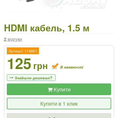
HDMI кабель, 1.5 м
2
відгуки
Артикул: 114861
125
грн
В наявності
Знайшли дешевше?
Купити
Якщо Ви знайдете товар дешевше - ми
Купити в 1 клик
знизимо ціну і подаруємо % від різниці
Ціна
Де знайшли (Url посилання)