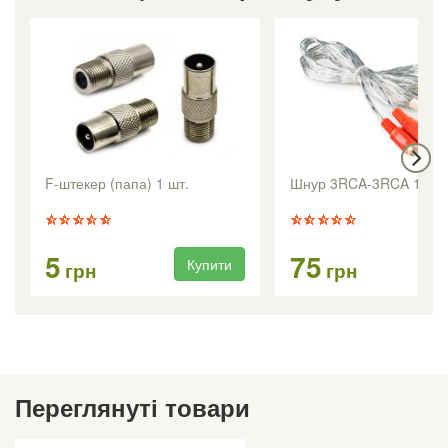
F-штекер (папа) 1 шт.
Шнур 3RCA-3RCA 1.8m
5
75
Купити
Ку
грн
грн
Переглянуті товари