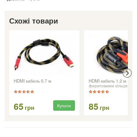
Схожі товари
HDMI кабель 0.7 м
HDMI кабель 1.2 м з
феритовими кільцями
65
85
Купити
Ку
грн
грн