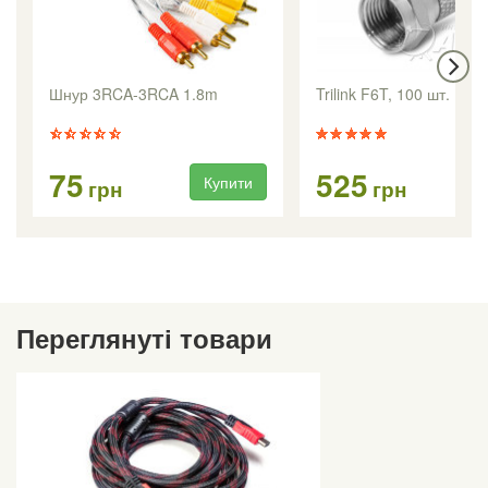
Шнур 3RCA-3RCA 1.8m
Trilink F6T, 100 шт.
75
525
Купити
Ку
грн
грн
Переглянуті товари