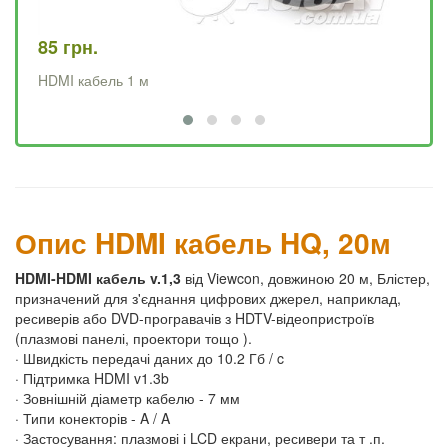
85 грн.
12
HDMI кабель 1 м
HD
Опис HDMI кабель HQ, 20м
HDMI-HDMI кабель v.1,3
від Viewcon, довжиною 20 м, Блістер,
призначений для з'єднання цифрових джерел, наприклад,
ресиверів або DVD-програвачів з HDTV-відеопристроїв
(плазмові панелі, проектори тощо ).
· Швидкість передачі даних до 10.2 Гб / c
· Підтримка HDMI v1.3b
· Зовнішній діаметр кабелю - 7 мм
· Типи конекторів - A / A
· Застосування: плазмові і LCD екрани, ресивери та т .п.