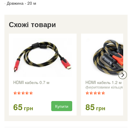
· Довжина - 20 м
Схожі товари
HDMI кабель 0.7 м
HDMI кабель 1.2 м з
феритовими кільцями
65
85
Купити
Ку
грн
грн