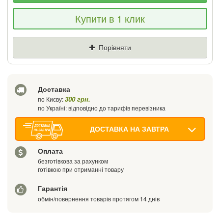
Якщо Ви знайдете товар дешевше - ми
Купити в 1 клик
знизимо ціну і подаруємо % від різниці
Ціна
Де знайшли (Url посилання)
Порівняти
Ваш телефон
Доставка
300 грн.
по Києву:
по Україні: відповідно до тарифів перевізника
ДОСТАВКА НА ЗАВТРА
Оплата
безготівкова за рахунком
готівкою при отриманні товару
Гарантія
обмін/повернення товарів протягом 14 днів