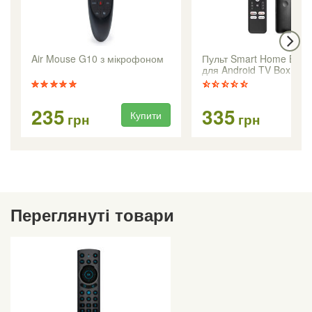
Air Mouse G10 з мікрофоном
Пульт Smart Home Bluet
для Android TV Box
235
335
Купити
Ку
грн
грн
Переглянуті товари