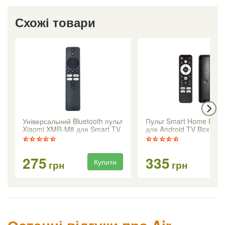
Схожі товари
Універсальний Bluetooth пульт
Пульт Smart Home Bluet
Xiaomi XMR-M8 для Smart TV
для Android TV Box
і медіаплеєрів
275
335
Купити
Ку
грн
грн