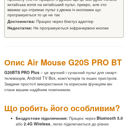
китайська копія на китайський пульт, прикро, але хто
вважає що отримає пульт з двома іч кнопками що
програмуються то це не так
Достоинства:
Працює через блютуз адаптер
Недостатки:
Не програмуються інфрачервоні кнопки
Опис Air Mouse G20S PRO BT
G20BTS PRO Plus
– це зручний і сучасний пульт для смарт-
телевізорів, Android TV Box, комп'ютерів та інших пристроїв.
Завдяки простоті використання та корисним функціям він
стане вашим надійним помічником.
Що робить його особливим?
Бездротове підключення:
Працює через
Bluetooth 5.0
або
2.4G Wireless
, легко підключається до різних