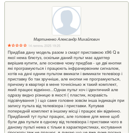
Мартиненко Александр Михайлович
14 липень 2025 19:25
Придбав дану модель разом з смарт приставкою x96 Q в
якої нема блютуз, оскільки даний пульт має адаптер
вирішив купити, але основне чому придбав - це дві кнопки
які програмуються і працюють інфрачервоним сигналом,
хотів на дачі одним пультом вмикати і вимикати телевізор і
приставку бо так зручніше, але кнопки не програмуються,
причому в квартирі в мене точнісінько ж такий комплект,
який працює відмінно...Однак пульт хоч і ідентичний але
одразу видно різницю в якості ( пластик, яскравість
підсвічування ) і що саме головне зовсім інша індикація при
запису пульта від телевізора і приставки. Купував
попередній комплект в іншому місці і працює він відмінно.
Придбаний тут пульт працює, але головне для мене щоб
були два пульти в одному від телевізора і приставки чого в
даному пульті нема є тільки в характеристиках, юстування
гіроскопу теж не працює, я думаю що це вже дуже погана