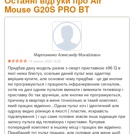
Останні відгуки про Air
Mouse G20S PRO BT
Мартиненко Александр Михайлович
14 липень 2025 19:25
Придбав дану модель разом з смарт приставкою x96 Q в
якої нема блютуз, оскільки даний пульт має адаптер
вирішив купити, але основне чому придбав - це дві кнопки
які програмуються і працюють інфрачервоним сигналом,
хотів на дачі одним пультом вмикати і вимикати телевізор і
приставку бо так зручніше, але кнопки не програмуються,
причому в квартирі в мене точнісінько ж такий комплект,
який працює відмінно...Однак пульт хоч і ідентичний але
одразу видно різницю в якості ( пластик, яскравість
підсвічування ) і що саме головне зовсім інша індикація при
запису пульта від телевізора і приставки. Купував
попередній комплект в іншому місці і працює він відмінно.
Придбаний тут пульт працює, але головне для мене щоб