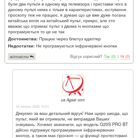
були два пульти в одному від телевізора і приставки чого в
даному пульті нема є тільки в характеристиках, юстування
гіроскопу теж не працює, я думаю що це вже дуже погана
китайська копія на китайський пульт, прикро, але хто
вважає що отримає пульт з двома іч кнопками що
програмуються то це не так
Достоинства:
Працює через блютуз адаптер
Недостатки:
Не програмуються інфрачервоні кнопки
Відгук корисний?
Так (0)
|
Ні (0)
відповісти
ua Agsat com
15 липень 2025 15:01
Дякуємо за ваш детальний відгук! Нам щиро шкода, що
пульт, який ви отримали, не виправдав Ваших
очікувань. Хочемо зазначити, що модель G20S PRO BT
дійсно підтримує програмування інфрачервоних
кнопок, а також має гіроскоп — ці функції протестовані