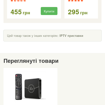
455
295
Купити
Ку
грн
грн
Цей товар також у інших категоріях:
IPTV приставки
Переглянуті товари