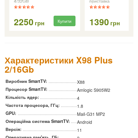
4/32GB
приставка
2250
1390
Купити
Ку
грн
грн
Характеристики X98 Plus
2/16Gb
Виробник SmartTV:
X88
Процесор SmartTV:
Amlogic S905W2
Кількість ядер:
4
Частота процесора, ГГц:
1.8
GPU:
Mail-G31 MP2
Операційна система SmartTV:
Android
Версія:
11
Оперативна пам'ять, ГБ:
2