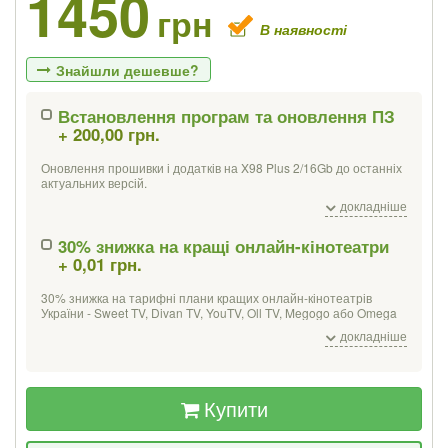
1450
грн
В наявності
Знайшли дешевше?
Встановлення програм та оновлення ПЗ
+ 200,00 грн.
Якщо Ви знайдете товар дешевше - ми
знизимо ціну і подаруємо % від різниці
Оновлення прошивки і додатків на X98 Plus 2/16Gb до останніх
актуальних версій.
Встановлення програм для перегляду фільмів і онлайн-відео,
докладніше
Ціна
Де знайшли (Url посилання)
IPTV, а також інших можливостей.
Мультимедійних:
30% знижка на кращі онлайн-кінотеатри
+ 0,01 грн.
Програвачі - MX-player, VLC;
Ваш телефон
Медіацентр - Kodi / XBMC;
Онлайн-відео - Netflix, MEGOGO, Oll.tv, YouTube;
30% знижка на тарифні плани кращих онлайн-кінотеатрів
ПО для перегляду IPTV (без списків каналів).
України - Sweet TV, Divan TV, YouTV, Oll TV, Megogo або Omega
TV. Місяць безкоштовного перегляду від YouTV, SweetTV,
Офісний пакет
для роботи з PDF, таблицями, презентаціями та
докладніше
DivanTV.
документами, календар, поштовий клієнт.
При покупці X98 Plus 2/16Gb c клавіатурою Tronsmart TSM-01 ми
встановлюємо додатково додаток для роботи з клавіатурою.
Купити