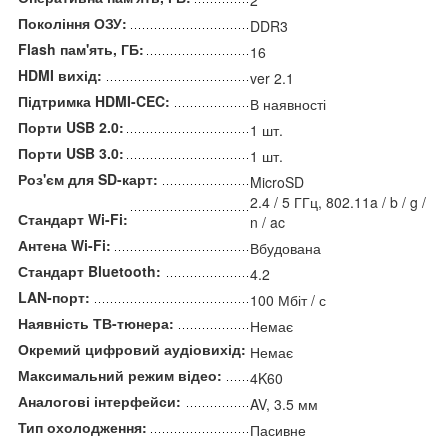
Покоління ОЗУ:
DDR3
Flash пам'ять, ГБ:
16
HDMI вихід:
ver 2.1
Підтримка HDMI-CEC:
В наявності
Порти USB 2.0:
1 шт.
Порти USB 3.0:
1 шт.
Роз'єм для SD-карт:
MicroSD
2.4 / 5 ГГц, 802.11a / b / g /
Стандарт Wi-Fi:
n / ac
Антена Wi-Fi:
Вбудована
Стандарт Bluetooth:
4.2
LAN-порт:
100 Мбіт / с
Наявність ТВ-тюнера:
Немає
Окремий цифровий аудіовихід:
Немає
Максимальний режим відео:
4K60
Аналогові інтерфейси:
AV, 3.5 мм
Тип охолодження:
Пасивне