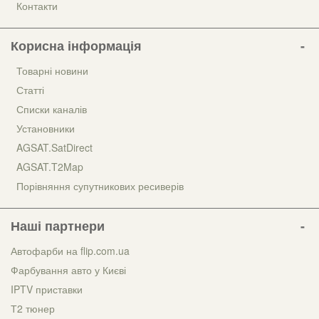
Контакти
Корисна інформація
Товарні новини
Статті
Списки каналів
Установники
AGSAT.SatDirect
AGSAT.T2Map
Порівняння супутникових ресиверів
Наші партнери
Автофарби на flip.com.ua
Фарбування авто у Києві
IPTV приставки
Т2 тюнер