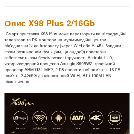
Опис X98 Plus 2/16Gb
Смарт приставка X98 Plus може перетворити ваші традиційні
телевізори та РК-монітори на мультимедійні центри,
під'єднавши їх до Інтернету (через WiFi або RJ45). Завдяки
своїм розширеним функціям, ця андроїд приставка
забезпечить вам безліч розваг і зручності: Android 11.0,
чотирьохядерний процесор Amlogic S905W2, графічний
процесор ARM G31 MP2, 2 ГБ оперативної пам'яті + 16 ГБ
пам'яті. 2.4G/5G дводіапазонний Wi-Fi, BT і 100M LAN
підключення.