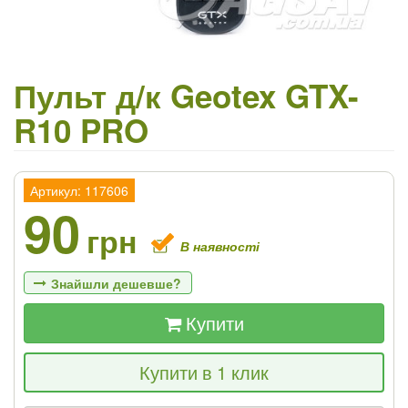
Пульт д/к Geotex GTX-
R10 PRO
Артикул: 117606
90
грн
В наявності
Знайшли дешевше?
Купити
Якщо Ви знайдете товар дешевше - ми
Купити в 1 клик
знизимо ціну і подаруємо % від різниці