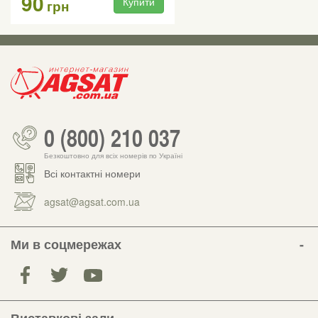
90
Купити
грн
0 (800) 210 037
Безкоштовно для всіх номерів по Україні
Всі контактні номери
agsat@agsat.com.ua
Ми в соцмережах
Виставкові зали