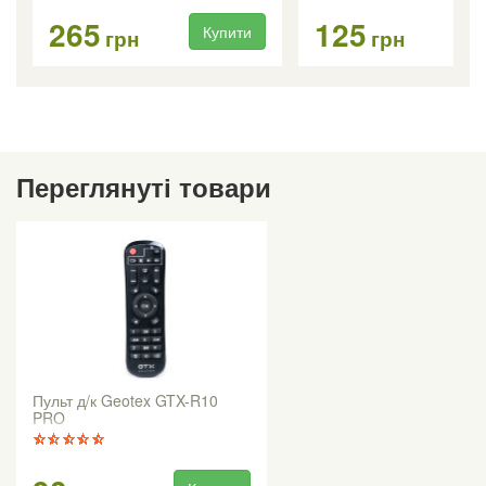
265
125
Купити
Ку
грн
грн
Переглянуті товари
Пульт д/к Geotex GTX-R10
PRO