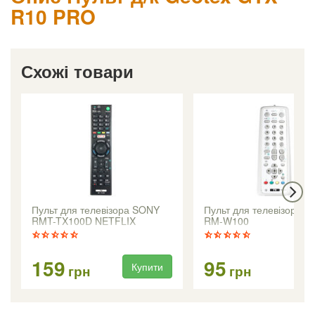
R10 PRO
Схожі товари
Пульт для телевізора SONY
Пульт для телевізора 
RMT-TX100D NETFLIX
RM-W100
159
95
Купити
Ку
грн
грн