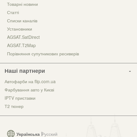
Товарні новини
Статті
Списки каналів
Установники
AGSAT.SatDirect
AGSAT.T2Map
Порівняння супутникових ресиверів
Наші партнери
Автофарби на flip.com.ua
Фарбування авто у Києві
IPTV приставки
Т2 тюнер
Українська
Русский