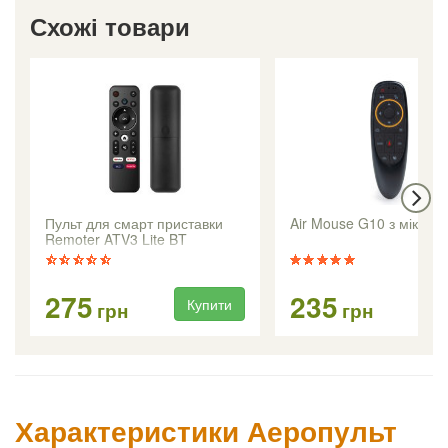
Схожі товари
Пульт для смарт приставки
Air Mouse G10 з мікро
Remoter ATV3 Lite BT
275
235
Купити
Ку
грн
грн
Характеристики Аеропульт