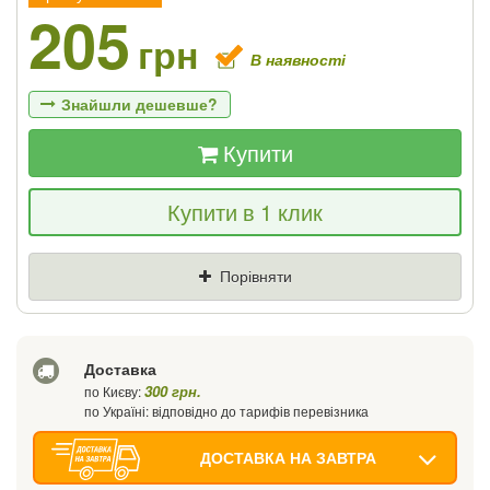
205
грн
В наявності
Знайшли дешевше?
Купити
Якщо Ви знайдете товар дешевше - ми
Купити в 1 клик
знизимо ціну і подаруємо % від різниці
Ціна
Де знайшли (Url посилання)
Порівняти
Ваш телефон
Доставка
300 грн.
по Києву:
по Україні: відповідно до тарифів перевізника
ДОСТАВКА НА ЗАВТРА