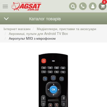
0
Наші
Меню
контакти
Каталог товарів
Інтернет магазин
Медіаплеєри, приставки та аксесуари
Аеромиші, пульти для Android TV Box
Аеропульт MX3 з мікрофоном