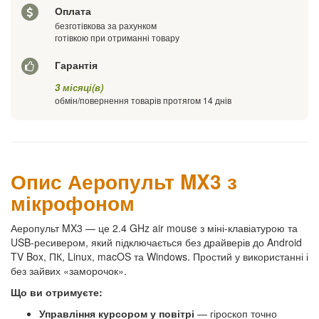
Оплата
безготівкова за рахунком
готівкою при отриманні товару
Гарантія
3 місяці(в)
обмін/повернення товарів протягом 14 днів
Опис Аеропульт MX3 з
мікрофоном
Аеропульт MX3 — це 2.4 GHz air mouse з міні-клавіатурою та
USB-ресивером, який підключається без драйверів до Android
TV Box, ПК, Linux, macOS та Windows. Простий у використанні і
без зайвих «заморочок».
Що ви отримуєте:
Управління курсором у повітрі
— гіроскоп точно