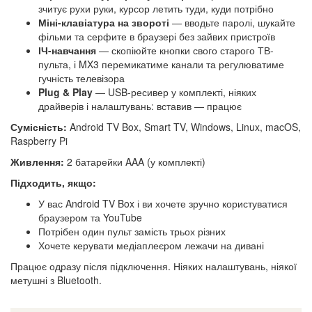
зчитує рухи руки, курсор летить туди, куди потрібно
Міні-клавіатура на звороті
— вводьте паролі, шукайте
фільми та серфите в браузері без зайвих пристроїв
ІЧ-навчання
— скопіюйте кнопки свого старого ТВ-
пульта, і MX3 перемикатиме канали та регулюватиме
гучність телевізора
Plug & Play
— USB-ресивер у комплекті, ніяких
драйверів і налаштувань: вставив — працює
Сумісність:
Android TV Box, Smart TV, Windows, Linux, macOS,
Raspberry Pi
Живлення:
2 батарейки AAA (у комплекті)
Підходить, якщо:
У вас Android TV Box і ви хочете зручно користуватися
браузером та YouTube
Потрібен один пульт замість трьох різних
Хочете керувати медіаплеєром лежачи на дивані
Працює одразу після підключення. Ніяких налаштувань, ніякої
метушні з Bluetooth.