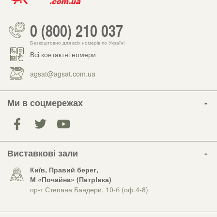
0 (800) 210 037
Безкоштовно для всіх номерів по Україні
Всі контактні номери
agsat@agsat.com.ua
Ми в соцмережах
Виставкові зали
Київ, Правий берег,
М «Почайна» (Петрiвка)
пр-т Степана Бандери, 10-б (оф.4-8)