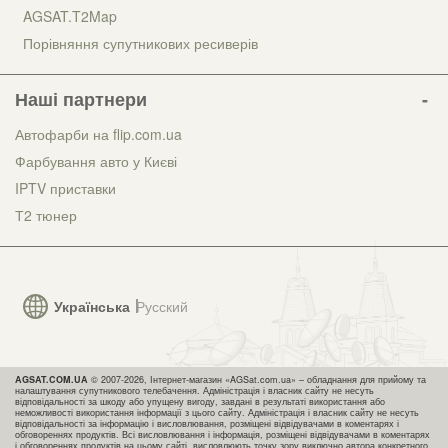
AGSAT.T2Map
Порівняння супутникових ресиверів
Наші партнери
Автофарби на flip.com.ua
Фарбування авто у Києві
IPTV приставки
Т2 тюнер
Українська
Русский
AGSAT.COM.UA
© 2007-2026, Інтернет-магазин «AGSat.com.ua» – обладнання для прийому та
налаштування супутникового телебачення. Адміністрація і власник сайту не несуть
відповідальності за шкоду або упущену вигоду, завдані в результаті використання або
неможливості використання інформації з цього сайту. Адміністрація і власник сайту не несуть
відповідальності за інформацію і висловлювання, розміщені відвідувачами в коментарях і
обговореннях продуктів. Всі висловлювання і інформація, розміщені відвідувачами в коментарях
і обговореннях продуктів на цьому сайті, висловлюють точку зору виключно автора конкретного