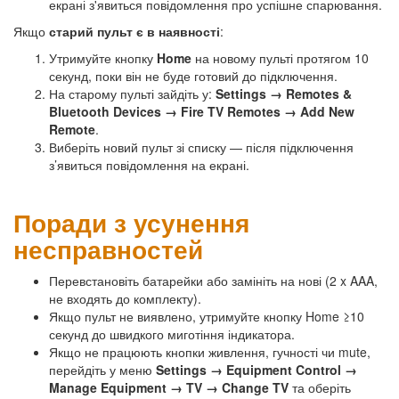
екрані з'явиться повідомлення про успішне спарювання.
Якщо
старий пульт є в наявності
:
Утримуйте кнопку
Home
на новому пульті протягом 10
секунд, поки він не буде готовий до підключення.
На старому пульті зайдіть у:
Settings → Remotes &
Bluetooth Devices → Fire TV Remotes → Add New
Remote
.
Виберіть новий пульт зі списку — після підключення
з’явиться повідомлення на екрані.
Поради з усунення
несправностей
Перевстановіть батарейки або замініть на нові (2 x AAA,
не входять до комплекту).
Якщо пульт не виявлено, утримуйте кнопку Home ≥10
секунд до швидкого миготіння індикатора.
Якщо не працюють кнопки живлення, гучності чи mute,
перейдіть у меню
Settings → Equipment Control →
Manage Equipment → TV → Change TV
та оберіть