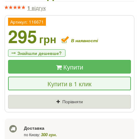
1
відгук
Артикул: 116671
295
грн
В наявності
Знайшли дешевше?
Купити
Якщо Ви знайдете товар дешевше - ми
Купити в 1 клик
знизимо ціну і подаруємо % від різниці
Ціна
Де знайшли (Url посилання)
Порівняти
Ваш телефон
Доставка
300 грн.
по Києву: