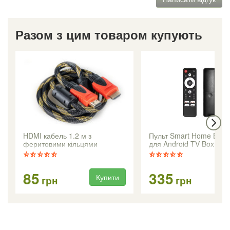
Разом з цим товаром купують
HDMI кабель 1.2 м з
Пульт Smart Home Bluet
феритовими кільцями
для Android TV Box
85
335
Купити
Ку
грн
грн