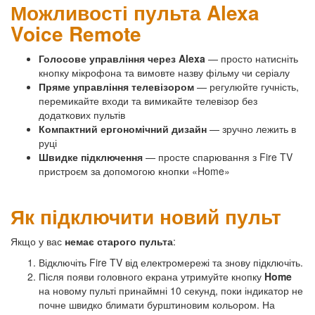
Можливості пульта Alexa
Voice Remote
Голосове управління через Alexa
— просто натисніть
кнопку мікрофона та вимовте назву фільму чи серіалу
Пряме управління телевізором
— регулюйте гучність,
перемикайте входи та вимикайте телевізор без
додаткових пультів
Компактний ергономічний дизайн
— зручно лежить в
руці
Швидке підключення
— просте спарювання з Fire TV
пристроєм за допомогою кнопки «Home»
Як підключити новий пульт
Якщо у вас
немає старого пульта
:
Відключіть Fire TV від електромережі та знову підключіть.
Після появи головного екрана утримуйте кнопку
Home
на новому пульті принаймні 10 секунд, поки індикатор не
почне швидко блимати бурштиновим кольором. На