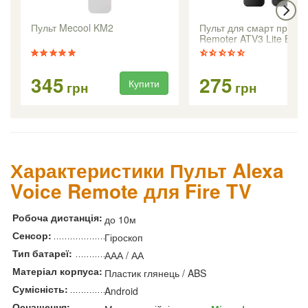
Пульт Mecool KM2
Пульт для смарт приста
Remoter ATV3 Lite BT
345
275
Купити
Ку
грн
грн
Характеристики Пульт Alexa
Voice Remote для Fire TV
Робоча дистанція:
до 10м
Сенсор:
Гіроскоп
Тип батареї:
ААА / АА
Матеріал корпуса:
Пластик глянець / ABS
Сумісність:
Android
Оснащення: