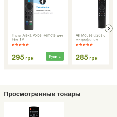
Пульт Alexa Voice Remote для
Air Mouse G20s с
Fire TV
микрофоном
295
285
Купить
Ку
грн
грн
Просмотренные товары