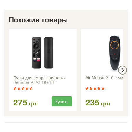
Похожие товары
Пульт для смарт приставки
Air Mouse G10 с микр
Remoter ATV3 Lite BT
275
235
Купить
Ку
грн
грн