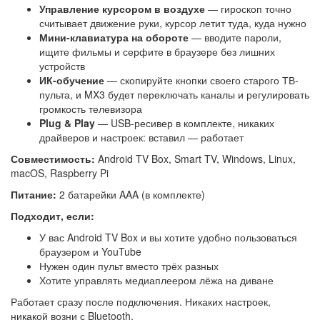
Управление курсором в воздухе
— гироскоп точно
считывает движение руки, курсор летит туда, куда нужно
Мини-клавиатура на обороте
— вводите пароли,
ищите фильмы и серфите в браузере без лишних
устройств
ИК-обучение
— скопируйте кнопки своего старого ТВ-
пульта, и MX3 будет переключать каналы и регулировать
громкость телевизора
Plug & Play
— USB-ресивер в комплекте, никаких
драйверов и настроек: вставил — работает
Совместимость:
Android TV Box, Smart TV, Windows, Linux,
macOS, Raspberry Pi
Питание:
2 батарейки AAA (в комплекте)
Подходит, если:
У вас Android TV Box и вы хотите удобно пользоваться
браузером и YouTube
Нужен один пульт вместо трёх разных
Хотите управлять медиаплеером лёжа на диване
Работает сразу после подключения. Никаких настроек,
никакой возни с Bluetooth.