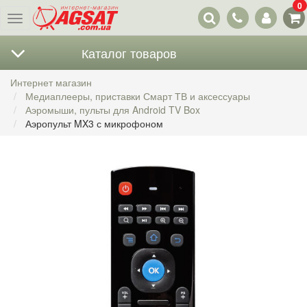
0
Наши
Меню
контакты
Каталог товаров
Интернет магазин
Медиаплееры, приставки Смарт ТВ и аксессуары
Аэромыши, пульты для Android TV Box
Аэропульт MX3 с микрофоном