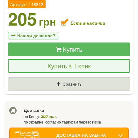
Артикул: 116818
205
грн
Есть в наличии
Нашли дешевле?
Купить
Если Вы найдете товар дешевле - мы
Купить в 1 клик
снизим цену и подарим % от разницы
Цена
Где нашли (Url ссылка)
Сравнить
Ваш телефон
Доставка
300 грн.
по Киеву:
по Украине: согласно тарифам перевозчика
ДОСТАВКА НА ЗАВТРА