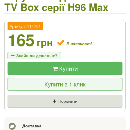
TV Box серії H96 Max
Артикул: 114701
165
грн
В наявності
Знайшли дешевше?
Купити
Якщо Ви знайдете товар дешевше - ми
Купити в 1 клик
знизимо ціну і подаруємо % від різниці
Ціна
Де знайшли (Url посилання)
Порівняти
Ваш телефон
Доставка