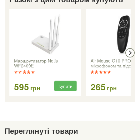
Маршрутизатор Netis
Air Mouse G10 PRO з
WF2409E
мікрофоном та підсвітк
595
265
Купити
Ку
грн
грн
Переглянуті товари