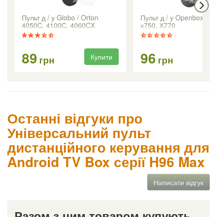
Пульт д / у Globo / Orton
Пульт д / у Openbox Х73
4050C, 4100C, 4060CX
х750, Х770
89
96
Купити
Ку
грн
грн
Останні відгуки про
Універсальний пульт
дистанційного керування для
Android TV Box серії H96 Max
Написати відгук
Разом з цим товаром купують