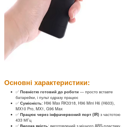
Основні характеристики:
✅
Повністю готовий до роботи
— просто вставте
батарейки, і пульт одразу працює
✅
Сумісність
: H96 Max RK3318, H96 Mini H6 (H603),
MX10 Pro, MX1, G96 Max
✅
Працює через інфрачервоний порт (IR)
з частотою
433 МГц
✅
Висока якість
: виготовлений з міцного ABS-пластику,