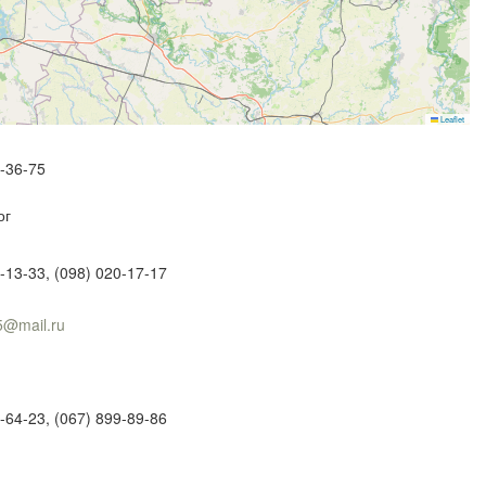
Leaflet
0-36-75
ог
-13-33, (098) 020-17-17
5@mail.ru
-64-23, (067) 899-89-86