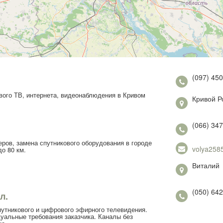
(097) 45
вого ТВ, интернета, видеонаблюдения в Кривом
Кривой Р
(066) 347
еров, замена спутникового оборудования в городе
volya258
о 80 км.
Виталий
(050) 642
л.
спутникового и цифрового эфирного телевидения.
уальные требования заказчика. Каналы без