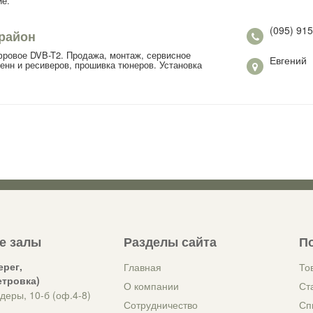
ие.
(095) 915
район
ровое DVB-T2. Продажа, монтаж, сервисное
Евгений
енн и ресиверов, прошивка тюнеров. Установка
е залы
Разделы сайта
П
ерег,
Главная
То
етровка)
О компании
Ст
деры, 10-б (оф.4-8)
Сотрудничество
Сп