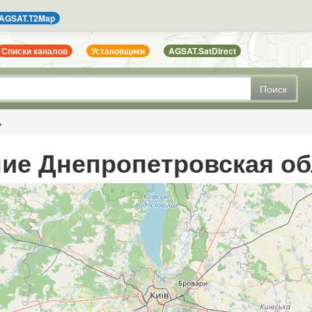
AGSAT.T2Map
Списки каналов
Установщики
AGSAT.SatDirect
Поиск
ь
ие Днепропетровская об