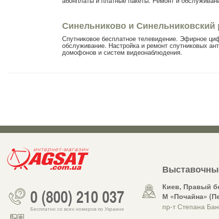
абонплаты и платные пакеты. Ремонт и обслуживан
Синельниково и Синельниковский 
Спутниковое бесплатное телевидение. Эфирное циф
обслуживание. Настройка и ремонт спутниковых ант
домофонов и систем видеонаблюдения.
Выставочны
Киев, Правый б
0 (800) 210 037
М «Почайна» (П
пр-т Степана Бан
Бесплатно со всех номеров по Украине