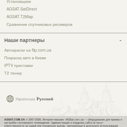
Установщики
AGSAT.SatDirect
AGSAT.T2Map
Сравнение спутниковых ресиверов
Наши партнеры
Автокраски на flip.com.ua
Покраска авто в Киеве
IPTV приставки
Т2 тюнер
Українська
Русский
AGSAT.COM.UA
© 2007-2026, Интернет-магазин «AGSat.com.ua» – оборудование для приема и
настройки спутникового телевидения. Администрация и владелец сайта не несут
ответственности за ущерб или упущенную выгоду, причинённые в результате использования