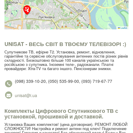
Leaflet
UNISAT - ВЕСЬ СВІТ В ТВОЄМУ ТЕЛЕВІЗОРІ :)
Супутникове ТВ, ефірне Т2. Установка, ремонт, відновлення,
гарантійне та сервісне обслуговування антенних постів різних рівнів
складності. Безкоштовно більше 100 каналів українською та
російською з супутника. Іноземні теле-, радіоканали. Платні
провайдери: Xtra-TV та багато іншого. Пенсіонерам знижки.
(098) 339-10-20, (050) 535-99-00, (093) 719-67-77
unisat@i.ua
Комплекты Цифрового Спутникового ТВ с
установкой, прошивкой и доставкой.
Установка Ваших комплектов! (цена договорная). РЕМОНТ ЛЮБОЙ
СЛОЖНОСТИ! Настройка и ремонт антенн под ключ! Подключение
тюнеров! Гарантия и качество! Без абонентской платы! Если у Вас