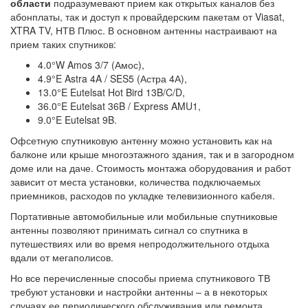
области
подразумевают прием как открытых каналов без
абонплаты, так и доступ к провайдерским пакетам от Viasat,
XTRA TV, НТВ Плюс. В основном антенны настраивают на
прием таких спутников:
4.0°W Amos 3/7 (Амос),
4.9°E Astra 4A / SES5 (Астра 4А),
13.0°E Eutelsat Hot Bird 13B/C/D,
36.0°E Eutelsat 36B / Express AMU1,
9.0°E Eutelsat 9B.
Офсетную спутниковую антенну можно установить как на
балконе или крыше многоэтажного здания, так и в загородном
доме или на даче. Стоимость монтажа оборудования и работ
зависит от места установки, количества подключаемых
приемников, расходов по укладке телевизионного кабеля.
Портативные автомобильные или мобильные спутниковые
антенны позволяют принимать сигнал со спутника в
путешествиях или во время непродолжительного отдыха
вдали от мегаполисов.
Но все перечисленные способы приема спутникового ТВ
требуют установки и настройки антенны – а в некоторых
случаях ее периодического обслуживания или ремонта.