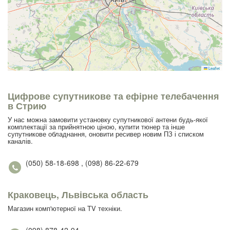
Leaflet
Цифрове супутникове та ефірне телебачення
в Стрию
У нас можна замовити установку супутникової антени будь-якої
комплектації за прийнятною ціною, купити тюнер та інше
супутникове обладнання, оновити ресивер новим ПЗ і списком
каналів.
(050) 58-18-698 , (098) 86-22-679
Краковець, Львівська область
Магазин комп'ютерної на TV техніки.