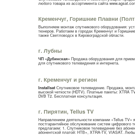
любого товара из ассортимента сайта www.agsat.com
Кременчуг, Горишние Плавни (Полт
Выполняем монтаж спутникового оборудования: уста
тюнеров. Работаем в городах Кременчуг и Горишние
также Светловодск в Кировоградской области.
г. Лубны
ЧП «Дубинская»
Продажа оборудования для приема
для спутникового телевидения и интернета.
г. Кременчуг и регион
Installsat
Спутниковое телевидение. Продажа, монта
высокой четкости (HDTV). Платные пакеты: XTRA TV
DVB T2. Бесплатная консультация.
г. Пирятин, Tellus TV
Направлением деятельности компании «Tellus TV» я
постгарантийное обслуживание систем цифрового т
предлагаем: 1. Спутниковое телевидение без абоне
абонентской платой: НТВ+, XTRA-TV, VIASAT. Любы