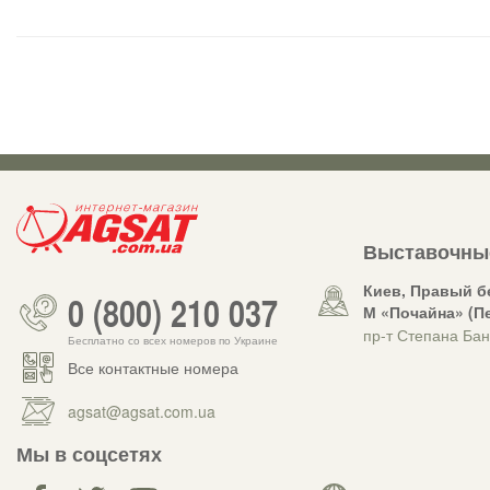
Выставочны
Киев, Правый б
0 (800) 210 037
М «Почайна» (П
пр-т Степана Бан
Бесплатно со всех номеров по Украине
Все контактные номера
agsat@agsat.com.ua
Мы в соцсетях