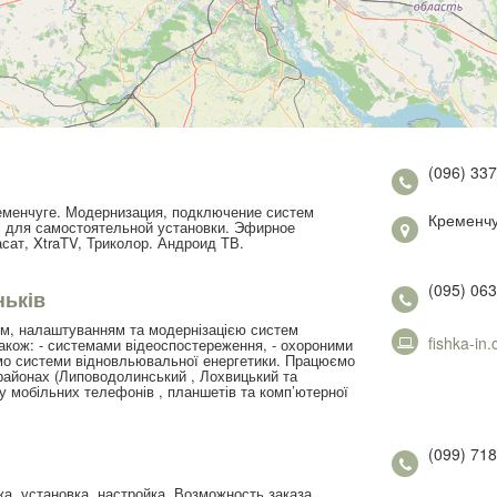
(096) 33
еменчуге. Модернизация, подключение систем
Кременчу
В для самостоятельной установки. Эфирное
ат, XtraTV, Триколор. Андроид ТВ.
(095) 063
ньків
м, налаштуванням та модернізацією систем
fishka-in
Також: - системами відеоспостереження, - охороними
ємо системи відновльювальної енергетики. Працюємо
районах (Липоводолинський , Лохвицький та
ту мобільних телефонів , планшетів та комп’ютерної
(099) 718
а, установка, настройка. Возможность заказа