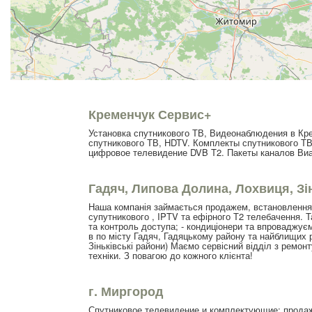
Кременчук Сервис+
Установка спутникового ТВ, Видеонаблюдения в Кр
спутникового ТВ, HDTV. Комплекты спутникового Т
цифровое телевидение DVB T2. Пакеты каналов Виас
Гадяч, Липова Долина, Лохвиця, Зі
Наша компанія займається продажем, встановлення
супутникового , IPTV та ефірного Т2 телебачення. 
та контроль доступа; - кондиціонери та впроваджу
в по місту Гадяч, Гадяцькому району та найблищих 
Зіньківські райони) Маємо сервісний відділ з ремон
техніки. З повагою до кожного клієнта!
г. Миргород
Спутниковое телевидение и комплектующие: продаж