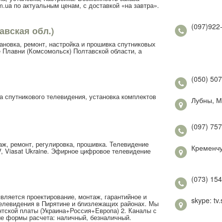
.ua по актуальным ценам, с доставкой «на завтра».
(097)922
авская обл.)
новка, ремонт, настройка и прошивка спутниковых
 Плавни (Комсомольск) Полтавской области, а
(050) 507
 спутникового телевидения, установка комплектов
Лубны, М
(097) 75
ж, ремонт, регулировка, прошивка. Телевидение
Кременчу
, Viasat Ukraine. Эфирное цифровое телевидение
(073) 154
вляется проектирование, монтаж, гарантийное и
skype: tv.
елевидения в Пирятине и близлежащих районах. Мы
нтской платы (Украина+Россия+Европа) 2. Каналы с
е формы расчета: наличный, безналичный.