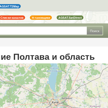
AGSAT.T2Map
Списки каналов
Установщики
AGSAT.SatDirect
Поиск
ие Полтава и область