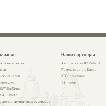
олезное
Наши партнеры
варные новости
Автокраски на flip.com.ua
атьи
Покраска авто в Киеве
иски каналов
IPTV приставки
тановщики
Т2 тюнер
SAT.SatDirect
SAT.T2Map
авнение спутниковых ресиверов