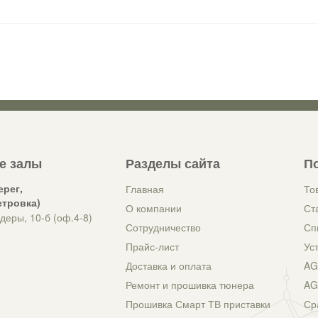
е залы
Разделы сайта
П
ерег,
Главная
То
етровка)
О компании
Ст
деры, 10-б (оф.4-8)
Сотрудничество
Сп
Прайс-лист
Ус
Доставка и оплата
AG
Ремонт и прошивка тюнера
AG
Прошивка Смарт ТВ приставки
Ср