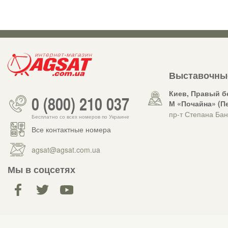
Выставочны
Киев, Правый б
0 (800) 210 037
М «Почайна» (П
пр-т Степана Бан
Бесплатно со всех номеров по Украине
Все контактные номера
agsat@agsat.com.ua
Мы в соцсетях
AGSAT.COM.UA
© 2007-2026, Интернет-магазин «AGSat.com.ua» – оборудование для приема и нас