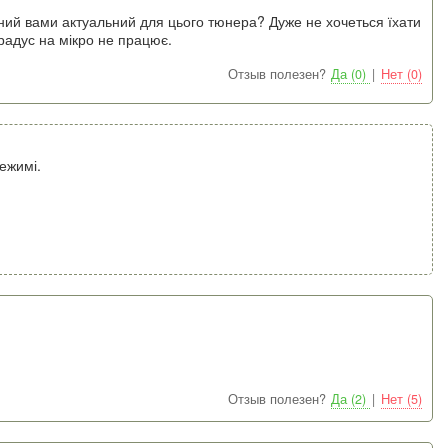
ений вами актуальний для цього тюнера? Дуже не хочеться їхати
радус на мікро не працює.
Отзыв полезен?
Да (0)
|
Нет (0)
ежимі.
Отзыв полезен?
Да (2)
|
Нет (5)