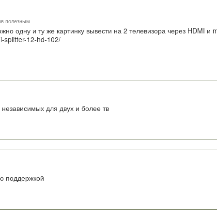
ыв полезным
но одну и ту же картинку вывести на 2 телевизора через HDMI и mi
splitter-12-hd-102/
 независимых для двух и более тв
го поддержкой