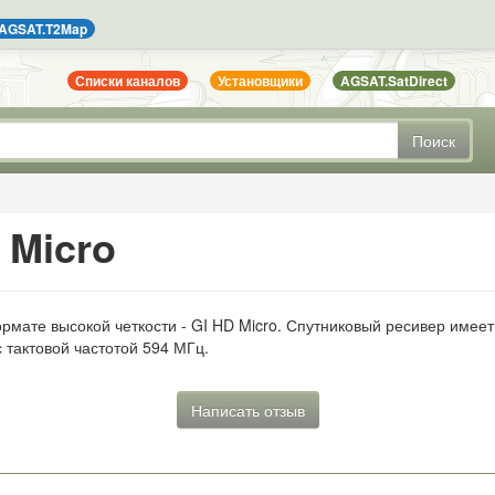
AGSAT.T2Map
Списки каналов
Установщики
AGSAT.SatDirect
Поиск
 Micro
мате высокой четкости - GI HD Micro. Спутниковый ресивер имеет
 тактовой частотой 594 МГц.
Написать отзыв