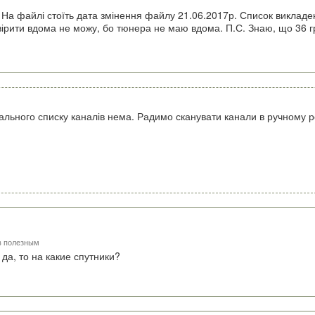
в. На файлі стоїть дата змінення файлу 21.06.2017р. Список виклад
вірити вдома не можу, бо тюнера не маю вдома. П.С. Знаю, що 36 г
уального списку каналів нема. Радимо сканувати канали в ручному р
в полезным
да, то на какие спутники?