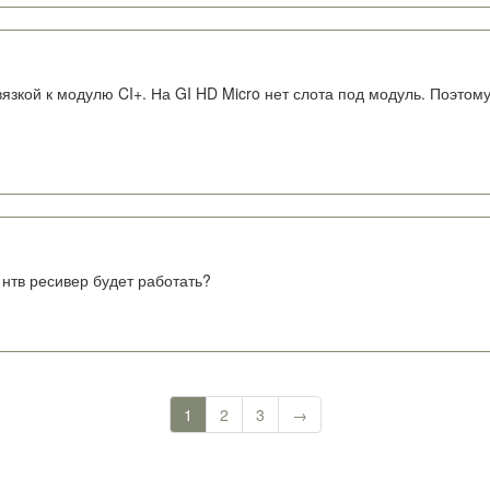
язкой к модулю CI+. На GI HD Micro нет слота под модуль. Поэтому
 нтв ресивер будет работать?
1
2
3
→