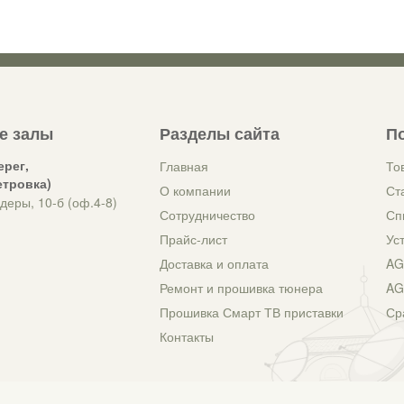
е залы
Разделы сайта
П
ерег,
Главная
То
етровка)
О компании
Ст
деры, 10-б (оф.4-8)
Сотрудничество
Сп
Прайс-лист
Ус
Доставка и оплата
AG
Ремонт и прошивка тюнера
AG
Прошивка Смарт ТВ приставки
Ср
Контакты
тройки спутникового телевидения. Администрация и владелец сайта не несут ответственности за уще