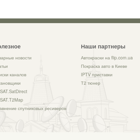
олезное
Наши партнеры
варные новости
Автокраски на flip.com.ua
атьи
Покраска авто в Киеве
иски каналов
IPTV приставки
тановщики
Т2 тюнер
SAT.SatDirect
SAT.T2Map
авнение спутниковых ресиверов
рб или упущенную выгоду, причинённые в результате использования или невозможности