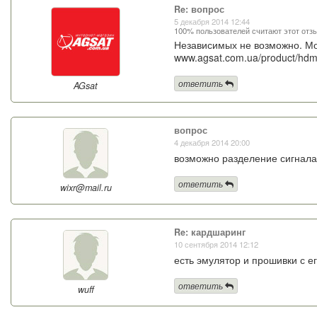
Re: вопрос
5 декабря 2014 12:44
100% пользователей считают этот отз
Независимых не возможно. Мож
www.agsat.com.ua/product/hdmi-
ответить
AGsat
вопрос
4 декабря 2014 20:00
возможно разделение сигнала
ответить
wixr@mail.ru
Re: кардшаринг
10 сентября 2014 12:12
есть эмулятор и прошивки с е
ответить
wuff