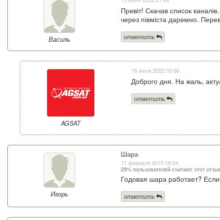
Привіт! Скачав список каналі
через півміста даремно. Пере
ответить
Василь
18 июня 2022 03:06
Доброго дня. На жаль, акт
ответить
AGSAT
Шара
17 февраля 2015 19:54
29% пользователей считают этот отзы
Годовая шара работает? Если 
Игорь
ответить