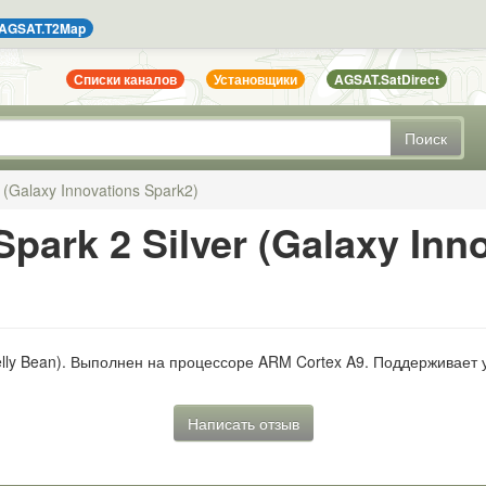
AGSAT.T2Map
Списки каналов
Установщики
AGSAT.SatDirect
Поиск
r (Galaxy Innovations Spark2)
park 2 Silver (Galaxy Inn
elly Bean). Выполнен на процессоре ARM Cortex A9. Поддерживает у
Написать отзыв