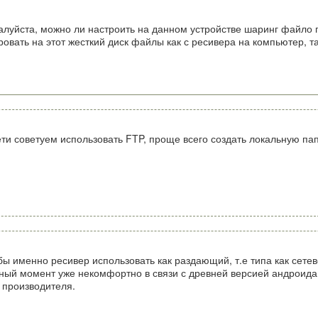
луйста, можно ли настроить на данном устройстве шаринг файло по 
овать на этот жесткий диск файлы как с ресивера на компьютер, т
и советуем использовать FTP, проще всего создать локальную папк
бы именно ресивер использовать как раздающий, т.е типа как сетево
нный момент уже некомфортно в связи с древней версией андроид
 производителя.