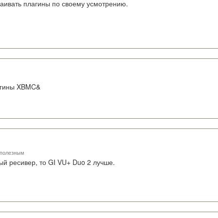
раивать плагины по своему усмотрению.
агины XBMC&
 полезным
й ресивер, то GI VU+ Duo 2 лучше.