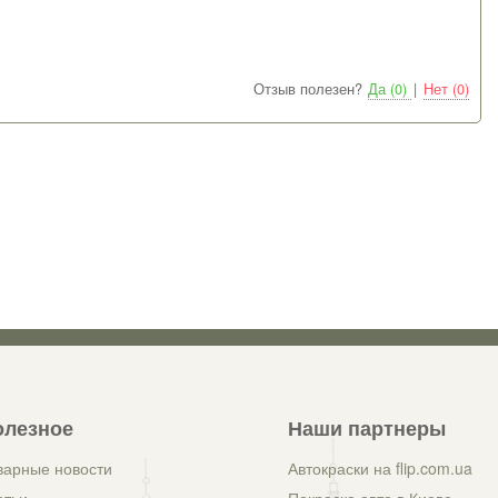
Отзыв полезен?
Да (0)
|
Нет (0)
олезное
Наши партнеры
варные новости
Автокраски на flip.com.ua
атьи
Покраска авто в Киеве