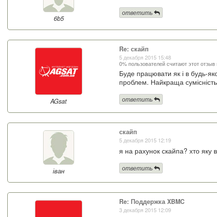
ответить
6b5
Re: скайп
5 декабря 2015 15:48
0% пользователей считают этот отзыв
Буде працювати як і в будь-я
проблем. Найкраща сумісність 
ответить
AGsat
скайп
5 декабря 2015 12:19
я на рахунок скайпа? хто яку
ответить
іван
Re: Поддержка XBMC
3 декабря 2015 12:09