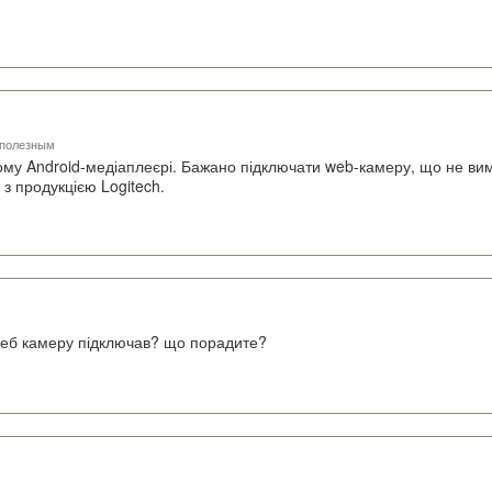
 полезным
кому Android-медіаплеєрі. Бажано підключати web-камеру, що не ви
з продукцією Logitech.
 веб камеру підключав? що порадите?