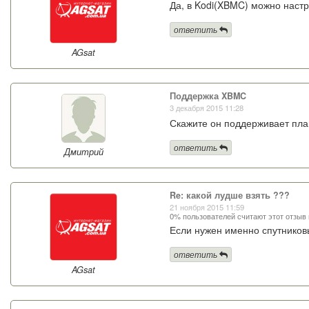
Да, в Kodi(XBMC) можно наст
ответить
AGsat
Поддержка XBMC
3 декабря 2015 11:28
Скажите он поддерживает пл
ответить
Дмитрий
Re: какой лудше взять ???
21 ноября 2015 11:59
0% пользователей считают этот отзыв
Если нужен именно спутниковы
ответить
AGsat