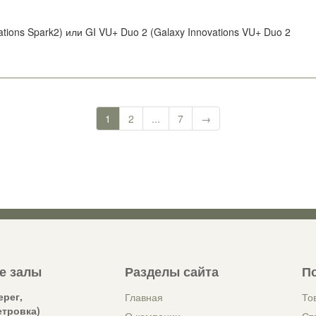
vations Spark2) или GI VU+ Duo 2 (Galaxy Innovations VU+ Duo 2
1
2
...
7
→
е залы
Разделы сайта
П
ерег,
Главная
То
етровка)
О компании
Ст