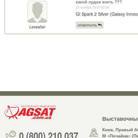
какой лудше взять ???
21 ноября 2015 00:04
GI Spark 2 Silver (Galaxy Inno
ответить
Leveafan
Выставочны
Киев, Правый б
0 (800) 210 037
М «Почайна» (П