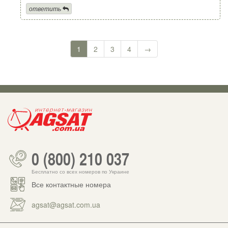
ответить
1
2
3
4
→
0 (800) 210 037
Бесплатно со всех номеров по Украине
Все контактные номера
agsat@agsat.com.ua