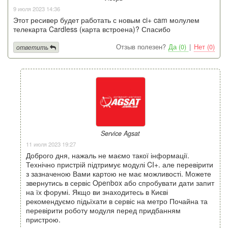
9 июля 2023 14:36
Этот ресивер будет работать с новым ci+ cam молулем
телекарта Cardless (карта встроена)? Спасибо
Отзыв полезен?
Да (0)
|
Нет (0)
ответить
Service Agsat
11 июля 2023 19:27
Доброго дня, нажаль не маємо такої інформації.
Технічно пристрій підтримує модулі CI+. але перевірити
з зазначеною Вами картою не має можливості. Можете
звернутись в сервіс Openbox або спробувати дати запит
на їх форумі. Якщо ви знаходитесь в Києві
рекомендуємо підьїхати в сервіс на метро Почайна та
перевірити роботу модуля перед придбанням
пристрою.