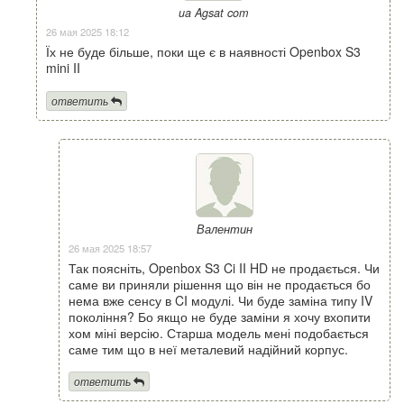
ua Agsat com
26 мая 2025 18:12
Їх не буде більше, поки ще є в наявності Openbox S3
mini II
ответить
Валентин
26 мая 2025 18:57
Так поясніть, Openbox S3 Ci II HD не продається. Чи
саме ви приняли рішення що він не продається бо
нема вже сенсу в CI модулі. Чи буде заміна типу IV
покоління? Бо якщо не буде заміни я хочу вхопити
хом міні версію. Старша модель мені подобається
саме тим що в неї металевий надійний корпус.
ответить