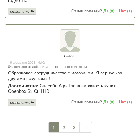
Отзыв полезен?
Да (0)
|
Нет (1)
ответить
Lukasz
19 февраля 2023 14:02
0% пользователей считают этот отзыв полезным
Образцовое сотрудничество с магазином. Я вернусь за
другими покупками !!
Достоинства:
Спасибо Agsat за возможность купить
Openbox S3 Ci II HD
Отзыв полезен?
Да (0)
|
Нет (1)
ответить
1
2
3
→