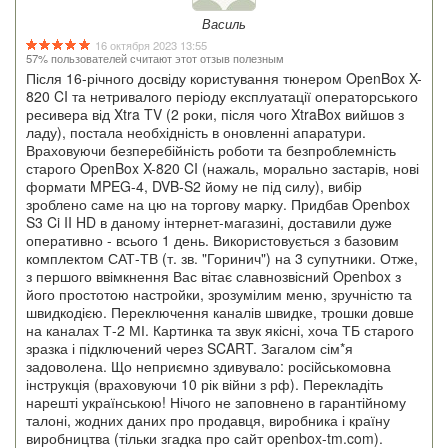
Василь
16 октября 2023 13:55
57% пользователей считают этот отзыв полезным
Після 16-річного досвіду користування тюнером OpenBox X-
820 CI та нетривалого періоду експлуатації операторського
ресивера від Xtra TV (2 роки, після чого XtraBox вийшов з
ладу), постала необхідність в оновленні апаратури.
Враховуючи безперебійність роботи та безпроблемність
старого OpenBox X-820 CI (нажаль, морально застарів, нові
формати MPEG-4, DVB-S2 йому не під силу), вибір
зроблено саме на цю на торгову марку. Придбав Openbox
S3 Ci II HD в даному інтернет-магазині, доставили дуже
оперативно - всього 1 день. Використовується з базовим
комплектом САТ-ТВ (т. зв. "Горинич") на 3 супутники. Отже,
з першого ввімкнення Вас вітає славнозвісний Openbox з
його простотою настройки, зрозумілим меню, зручністю та
швидкодією. Переключення каналів швидке, трошки довше
на каналах Т-2 МІ. Картинка та звук якісні, хоча ТБ старого
зразка і підключений через SCART. Загалом сім*я
задоволена. Що неприємно здивувало: російськомовна
інструкція (враховуючи 10 рік війни з рф). Перекладіть
нарешті українською! Нічого не заповнено в гарантійному
талоні, жодних даних про продавця, виробника і країну
виробництва (тільки згадка про сайт openbox-tm.com).