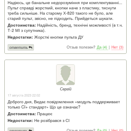
Надіюсь, це банальне недорозуміння при комплектуванні...
Пульт справді жорсткий, кнопки наче з пластику, тиснути
треба сильніше. На старому Х-820 такого не було, але
старий пульт, звісно, не підходить. Прийдеться шукати.
Достоинства:
Надійність, бренд, технічні можливості (в т.ч.
Т-2 МІ з супутника).
Недостатки:
Жорсткі кнопки пульта ДУ
Отзыв полезен?
Да (4)
|
Нет (3)
ответить
Сергій
17 августа 2023 22:02
Доброго дня, Видає повідомлення «модуль поддерживает
только CI+ стандарт» Що це означає?
Достоинства:
Працює
Недостатки:
Не розібрався з СІ
Отзыв полезен?
Да (0)
|
Нет (0)
ответить