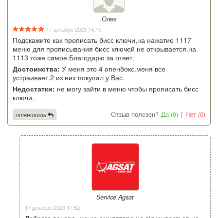
Олег
17 декабря 2023 14:10
Подскажите как прописать бисс ключи,на нажатие 1117
меню для прописывания бисс ключей не открывается.на
1113 тоже самое.Благодарю за ответ.
Достоинства:
У меня это 4 опенбокс.меня все
устраивает.2 из них покупал у Вас.
Недостатки:
не могу зайти в меню чтобы прописать бисс
ключи.
Отзыв полезен?
Да (0)
|
Нет (0)
ответить
Service Agsat
17 декабря 2023 17:52
Доброго вечора, меню емулятора не відкривається на