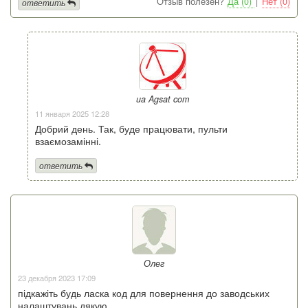
Отзыв полезен?
Да (0)
|
Нет (0)
ответить
ua Agsat com
11 января 2025 12:28
Добрий день. Так, буде працювати, пульти
взаємозамінні.
ответить
Олег
23 декабря 2023 17:09
підкажіть будь ласка код для повернення до заводських
налаштувань,дякую,