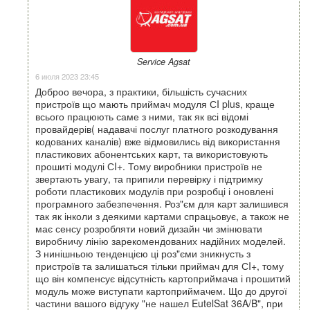
Service Agsat
6 июля 2023 23:45
Доброо вечора, з практики, більшість сучасних
пристроїв що мають приймач модуля СI plus, краще
всього працюють саме з ними, так як всі відомі
провайдерів( надавачі послуг платного розкодування
кодованих каналів) вже відмовились від використання
пластикових абонентських карт, та використовують
прошиті модулі СI+. Тому виробники пристроїв не
звертають увагу, та припили перевірку і підтримку
роботи пластикових модулів при розробці і оновлені
програмного забезпечення. Роз"єм для карт залишився
так як інколи з деякими картами спрацьовує, а також не
має сенсу розробляти новий дизайн чи змінювати
виробничу лінію зарекомендованих надійних моделей.
З нинішньою тенденцією ці роз"єми зникнусть з
пристроїв та залишаться тільки приймач для СI+, тому
що він компенсує відсутність картоприймача і прошитий
модуль може виступати картоприймачем. Що до другої
частини вашого відгуку "не нашел EutelSat 36A/B", при