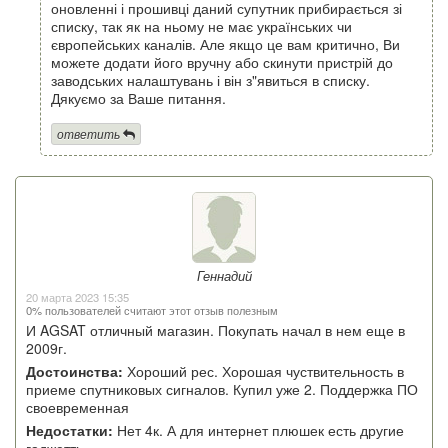
оновленні і прошивці даний супутник прибирається зі
списку, так як на ньому не має українських чи
європейських каналів. Але якщо це вам критично, Ви
можете додати його вручну або скинути пристрій до
заводських налаштувань і він з"явиться в списку.
Дякуємо за Ваше питання.
ответить
Геннадий
20 марта 2023 15:35
0% пользователей считают этот отзыв полезным
И AGSAT отличный магазин. Покупать начал в нем еще в
2009г.
Достоинства:
Хороший рес. Хорошая чуствительность в
приеме спутниковых сигналов. Купил уже 2. Поддержка ПО
своевременная
Недостатки:
Нет 4к. А для интернет плюшек есть другие
гаджетть.