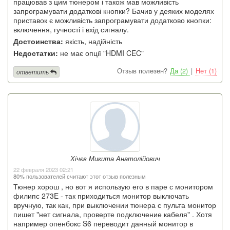
працював з цим тюнером і також мав можливість
запрограмувати додаткові кнопки? Бачив у деяких моделях
приставок є можливість запрограмувати додатково кнопки:
включення, гучності і вхід сигналу.
Достоинства:
якість, надійність
Недостатки:
не має опції "HDMI CEC"
Отзыв полезен?
Да (2)
|
Нет (1)
ответить
Хічєв Микита Анатолійович
22 февраля 2023 02:21
80% пользователей считают этот отзыв полезным
Тюнер хорош , но вот я использую его в паре с монитором
филипс 273E - так приходиться монитор выключать
вручную, так как, при выключении тюнера с пульта монитор
пишет "нет сигнала, проверте подключение кабеля" . Хотя
например опенбокс S6 переводит данный монитор в