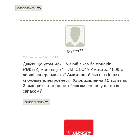
ответить
gepard77
22 февраля 2023 17:14
Дякую що уточнили . А який з комбо тюнерів
(dvb+т2) має опцію "HDMI CEC" ? Амико за 1800гр
чи які тюнера мають? Амико що більше за інших
споживає електроєнергії (блок живлення 12 вольт та
2 ампери) чи то просто блок живлення у нього із
запасом?
ответить