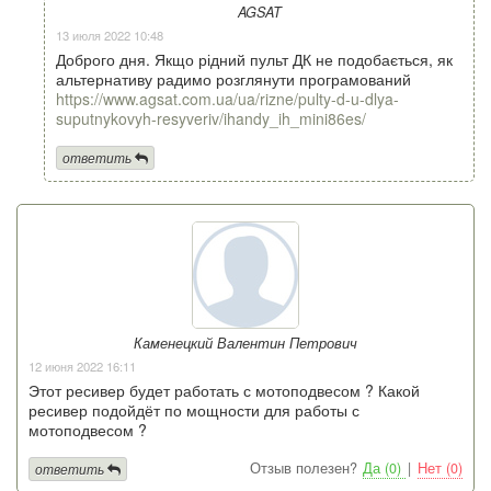
AGSAT
13 июля 2022 10:48
Доброго дня. Якщо рідний пульт ДК не подобається, як
альтернативу радимо розглянути програмований
https://www.agsat.com.ua/ua/rizne/pulty-d-u-dlya-
suputnykovyh-resyveriv/ihandy_ih_mini86es/
ответить
Каменецкий Валентин Петрович
12 июня 2022 16:11
Этот ресивер будет работать с мотоподвесом ? Какой
ресивер подойдёт по мощности для работы с
мотоподвесом ?
Отзыв полезен?
Да (0)
|
Нет (0)
ответить