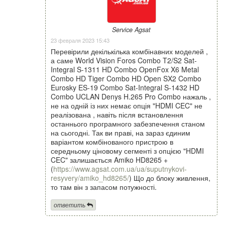
Service Agsat
23 февраля 2023 15:43
Перевірили декількілька комбінавних моделей ,
а саме World Vision Foros Combo T2/S2 Sat-
Integral S-1311 HD Combo OpenFox X6 Metal
Combo HD Tiger Combo HD Open SX2 Combo
Eurosky ES-19 Combo Sat-Integral S-1432 HD
Combo UCLAN Denys H.265 Pro Combo нажаль ,
не на одній із них немає опція "HDMI CEC" не
реалізована , навіть після встановлення
останнього програмного забезпечення станом
на сьогодні. Так ви праві, на зараз єдиним
варіантом комбінованого пристрою в
середньому ціновому сегменті з опцією "HDMI
CEC" залишається Amiko HD8265 +
(
https://www.agsat.com.ua/ua/suputnykovi-
resyvery/amiko_hd8265/
) Що до блоку живлення,
то там він з запасом потужності.
ответить