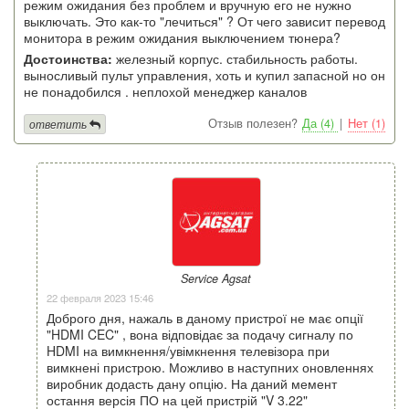
режим ожидания без проблем и вручную его не нужно
выключать. Это как-то "лечиться" ? От чего зависит перевод
монитора в режим ожидания выключением тюнера?
Достоинства:
железный корпус. стабильность работы.
выносливый пульт управления, хоть и купил запасной но он
не понадобился . неплохой менеджер каналов
Отзыв полезен?
Да (4)
|
Нет (1)
ответить
Service Agsat
22 февраля 2023 15:46
Доброго дня, нажаль в даному пристрої не має опції
"HDMI CEC" , вона відповідає за подачу сигналу по
HDMI на вимкнення/увімкнення телевізора при
вимкнені пристрою. Можливо в наступних оновленнях
виробник додасть дану опцію. На даний мемент
остання версія ПО на цей пристрій "V 3.22"