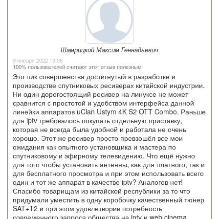
Шамрицкий Максим Геннадьевич
9 января 2022 13:05
100% пользователей считают этот отзыв полезным
Это пик совершенства достигнутый в разработке и
производстве спутниковых ресиверах китайской индустрии.
Ни один дорогостоящий ресивер на линуксе не может
сравнится с простотой и удобством интерфейса данной
линейки аппаратов uClan Ustym 4K S2 OTT Combo. Раньше
для iptv требовалось покупать отдельную приставку,
которая не всегда была удобной и работала не очень
хорошо. Этот же ресивер просто превзошёл все мои
ожидания как опытного установщика и мастера по
спутниковому и эфирному телевидению. Что ещё нужно
для того чтобы установить антенны, как для платного, так и
для бесплатного просмотра и при этом использовать всего
один и тот же аппарат в качестве iptv? Аналогов нет!
Спасибо товарищам из китайской республики за то что
придумали уместить в одну коробочку качественный тюнер
SAT+T2 и при этом удовлетворив потребность
современного запроса общества на iptv и web cinema