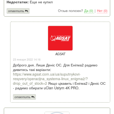
Недостатки:
Еще не купил
Отзыв полезен?
Да (0)
|
Нет (0)
ответить
AGSAT
23 января 2022 14:16
Доброго дня. Лише Деніс ОС. Для Енігма2 радимо
дивитись такі варіанти:
https://www.agsat.com.ua/ua/suputnykovi-
resyvery/operacijna_systema-linux_enigma2/?
drop_out_of_stock=2
Якщо цікавить і Енігма2 і Деніс ОС
- радимо обирати uClan Ustym 4K PRO.
ответить