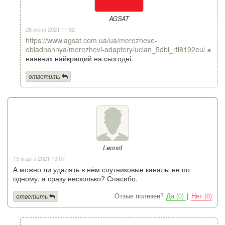
AGSAT
28 июня 2021 11:02
https://www.agsat.com.ua/ua/merezheve-
obladnannya/merezhevi-adaptery/uclan_5dbi_rtl8192eu/
з
наявних найкращий на сьогодні.
ответить
Leonid
15 марта 2021 13:07
А можно ли удалять в нём спутниковые каналы не по
одному, а сразу несколько? Спасибо.
Отзыв полезен?
Да (0)
|
Нет (0)
ответить