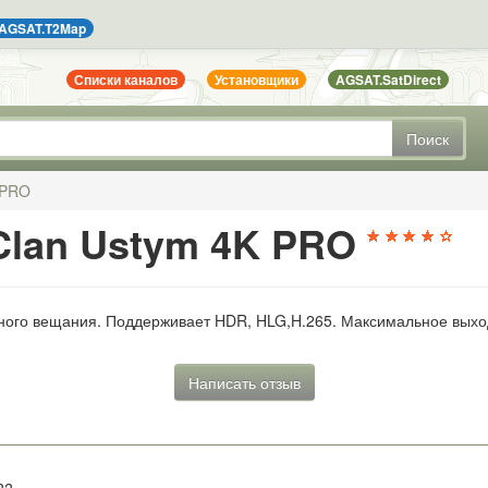
AGSAT.T2Map
Списки каналов
Установщики
AGSAT.SatDirect
Поиск
 PRO
uClan Ustym 4K PRO
ного вещания. Поддерживает HDR, HLG,H.265. Максимальное выхо
Написать отзыв