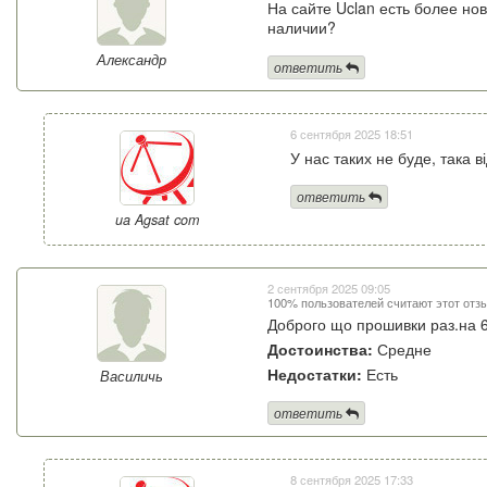
На сайте Uclan есть более нов
наличии?
Александр
ответить
6 сентября 2025 18:51
У нас таких не буде, така ві
ответить
ua Agsat com
2 сентября 2025 09:05
100% пользователей считают этот отз
Доброго що прошивки раз.на 6
Достоинства:
Средне
Недостатки:
Есть
Василичь
ответить
8 сентября 2025 17:33