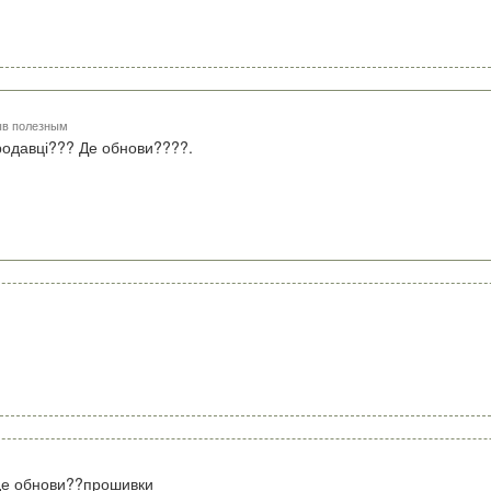
ыв полезным
продавці??? Де обнови????.
де обнови??прошивки