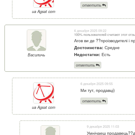
ответить
ua Agsat com
6 декабря 2025 09:22
100% пользователей считают этот отз
Агов ви де ??проізводителі і 
Достоинства:
Средне
Недостатки:
Есть
Василичь
ответить
6 декабря 2025 09:55
Ми тут, продавці)
ответить
ua Agsat com
9 декабря 2025 11:03
Умнічаеш продавець??