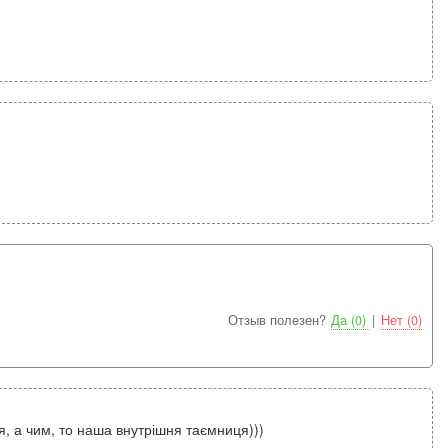
Отзыв полезен?
Да (0)
|
Нет (0)
я, а чим, то наша внутрішня таємниця)))