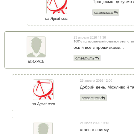
Працюємо, дякуємо з
ответить
ua Agsat com
23 апреля 2026 11:36
100% пользователей считают этот отз
ось й все з прошивками...
ответить
МИХАСЬ
26 апреля 2026 12:00
Добрий день. Можливо й так
ответить
ua Agsat com
21 июля 2026 19:13
ставьте энигму