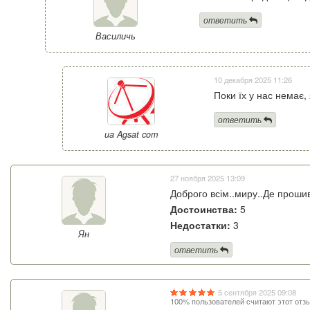
ответить
Василичь
10 декабря 2025 11:26
Поки їх у нас немає,
ответить
ua Agsat com
27 ноября 2025 13:09
Доброго всім..миру..Де проши
Достоинства:
5
Недостатки:
3
Ян
ответить
5 сентября 2025 09:08
100% пользователей считают этот отз