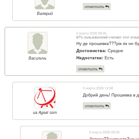
ответить
Валерий
5 марта 2026 08:46
67% пользователей считают этот отзы
Ну де прошивка???рік як нн б
Достоинства:
Средне
Недостатки:
Есть
Василичь
ответить
5 марта 2026 12:58
Добрий день! Прошивка в до
ответить
ua Agsat com
6 марта 2026 09:29
Затори??шуткуете?це н