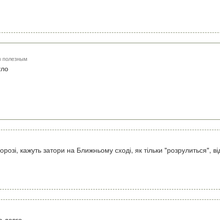
в полезным
уло
розі, кажуть затори на Ближньому сході, як тільки "розрулиться", в
а довго