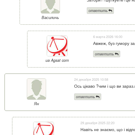
ответить
Василичь
6 марта 2026 16:00
Авжеж, буз гумору за
ответить
ua Agsat com
24 декабря 2025 10:58
Ось цікаво ?чим і що ви зараз
ответить
Ян
29 декабря 2025 22:20
Навіть не знаємо, що і від