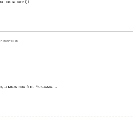
а настанови)))
ыв полезным
, а можливо й ні. Чекаємо....