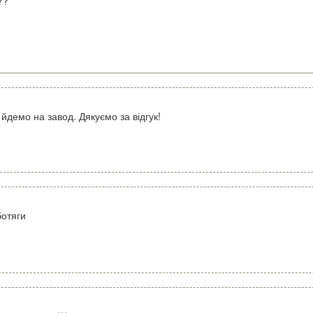
??
йдемо на завод. Дякуємо за відгук!
ботяги