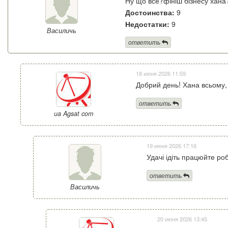
Ну що все?фініш бізнесу хана
Достоинства:
9
Недостатки:
9
Василичь
ответить
18 июня 2026 11:59
Добрий день! Хана всьому, 
ответить
ua Agsat com
19 июня 2026 17:16
Удачі ідіть працюйте ро
ответить
Василичь
20 июня 2026 13:45