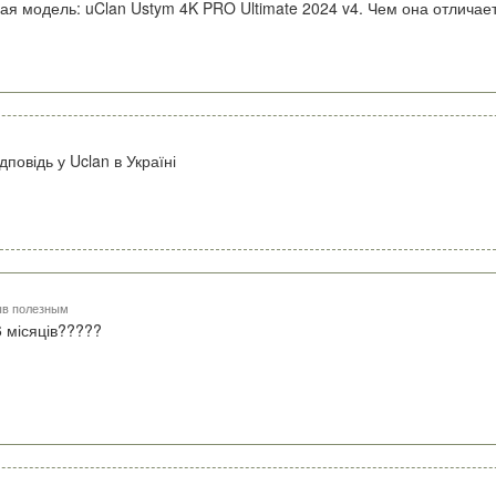
ая модель: uClan Ustym 4K PRO Ultimate 2024 v4. Чем она отличается
дповідь у Uclan в Україні
ыв полезным
 місяців?????