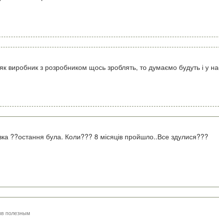
 як виробник з розробником щось зроблять, то думаємо будуть і у нас
вка ??остання була. Коли??? 8 місяців пройшло..Все здулися???
ыв полезным