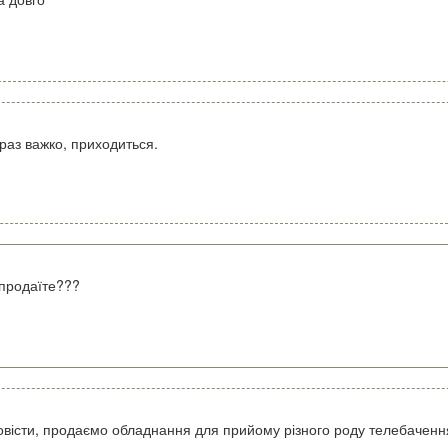
раз важко, приходиться.
.продаїте???
повісти, продаємо обладнання для прийому різного роду телебаченн