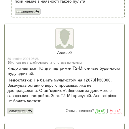
поки немає в наявності такого пульта
ответить
Алексей
30 ноября 2024 06:26
80% пользователей считают этот отзыв полезным
Якщо з'явиться ПО для підтримки T2-Mi скиньте будь-ласка.
Буду вдячний.
Недостатки:
Не бачить мультистрім на 12073H/30000.
Закачував останню версію прошивки, яка не
доопрацьована. Став 'кірпічом'.Відновив за допомогою
заводських настройок. Знак Т2-MI присутній. Але всі рівно
не бачить частоти.
Отзыв полезен?
Да (8)
|
Нет (2)
ответить