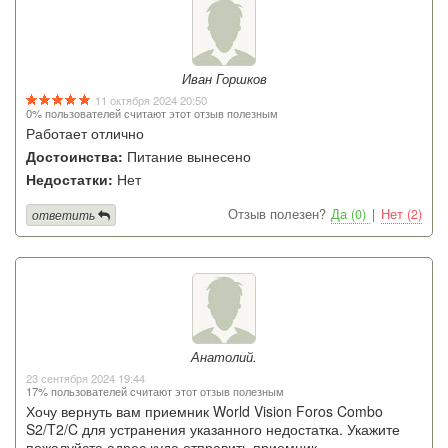
Иван Горшков
11 октября 2024 20:50
0% пользователей считают этот отзыв полезным
Работает отлично
Достоинства:
Питание вынесено
Недостатки:
Нет
Отзыв полезен?
Да (0)
|
Нет (2)
ответить
Анатолий.
23 сентября 2024 19:44
17% пользователей считают этот отзыв полезным
Хочу вернуть вам приемник World Vision Foros Combo
S2/T2/C для устранения указанного недостатка. Укажите
пожалуйста адрес куда отправить приемник.