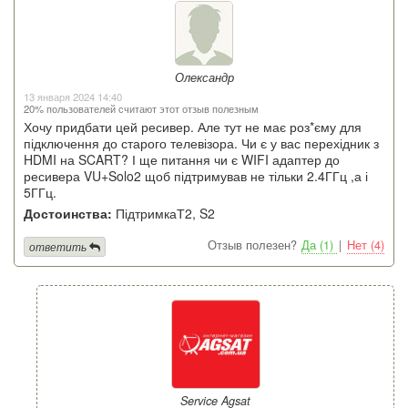
Олександр
13 января 2024 14:40
20% пользователей считают этот отзыв полезным
Хочу придбати цей ресивер. Але тут не має роз*єму для
підключення до старого телевізора. Чи є у вас перехідник з
HDMI на SCART? І ще питання чи є WIFI адаптер до
ресивера VU+Solo2 щоб підтримував не тільки 2.4ГГц ,а і
5ГГц.
Достоинства:
ПідтримкаТ2, S2
Отзыв полезен?
Да (1)
|
Нет (4)
ответить
Service Agsat