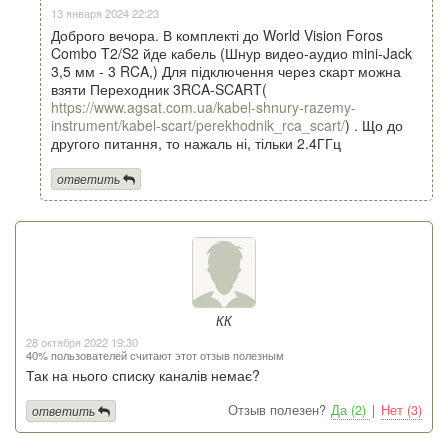
13 января 2024 22:23
Доброго вечора. В комплекті до World Vision Foros
Combo T2/S2 йде кабель (Шнур видео-аудио mini-Jack
3,5 мм - 3 RCA,) Для підключення через скарт можна
взяти Переходник 3RCA-SCART(
https://www.agsat.com.ua/kabel-shnury-razemy-
instrument/kabel-scart/perekhodnik_rca_scart/
) . Що до
другого питання, то нажаль ні, тільки 2.4ГГц
ответить
КК
28 октября 2022 19:30
40% пользователей считают этот отзыв полезным
Так на нього списку каналів немає?
Отзыв полезен?
Да (2)
|
Нет (3)
ответить