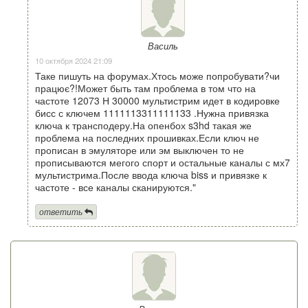
Василь
10 октября 2024 21:09
Таке пишуть на форумах.Хтось може попробувати?чи
працює?!Может быть там проблема в том что на
частоте 12073 Н 30000 мультистрим идет в кодировке
бисс с ключем 1111113311111133 .Нужна привязка
ключа к трансподеру.На опенбох s3hd такая же
проблема на последних прошивках.Если ключ не
прописан в эмуляторе или эм выключен то не
прописываются мегого спорт и остальные каналы с мх7
мультистрима.После ввода ключа biss и привязке к
частоте - все каналы сканируются."
ответить