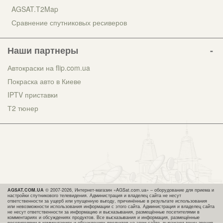
AGSAT.T2Map
Сравнение спутниковых ресиверов
Наши партнеры
Автокраски на flip.com.ua
Покраска авто в Киеве
IPTV приставки
Т2 тюнер
AGSAT.COM.UA
© 2007-2026, Интернет-магазин «AGSat.com.ua» – оборудование для приема и
настройки спутникового телевидения. Администрация и владелец сайта не несут
ответственности за ущерб или упущенную выгоду, причинённые в результате использования
или невозможности использования информации с этого сайта. Администрация и владелец сайта
не несут ответственности за информацию и высказывания, размещённые посетителями в
комментариях и обсуждениях продуктов. Все высказывания и информация, размещённые
посетителями в комментариях и обсуждениях продуктов на этом сайте, выражают точку зрения