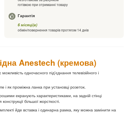
готівкою при отриманні товару
Гарантія
6 місяці(в)
обмін/повернення товарів протягом 14 днів
ідна Anestech (кремова)
є можливість одночасного під'єднання телевізійного і
але і як проміжна ланка при установці розеток.
орошими екранують характеристиками, на задній стінці
онструкції більшої жорсткості.
мплекті йде вставка і одинарна рамка, яку можна замінити на