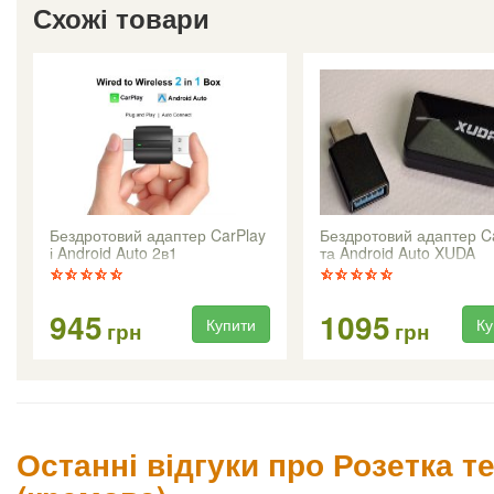
Схожі товари
Бездротовий адаптер CarPlay
Бездротовий адаптер C
і Android Auto 2в1
та Android Auto XUDA
945
1095
Купити
Ку
грн
грн
Останні відгуки про Розетка т