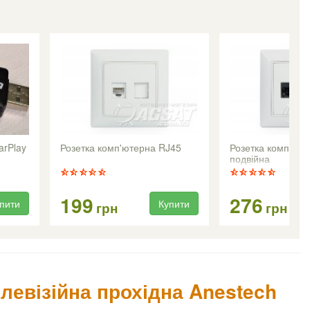
arPlay
Розетка комп'ютерна RJ45
Розетка комп'юте
подвійна
199
276
пити
Купити
грн
грн
елевізійна прохідна Anestech