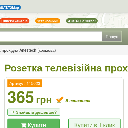
SAT.T2Map
Списки каналів
Установники
AGSAT.SatDirect
Пошук
а прохідна Anestech (кремова)
Розетка телевізійна про
Артикул: 115023
365
грн
В наявності
Знайшли дешевше?
Купити
Купити в 1 клик