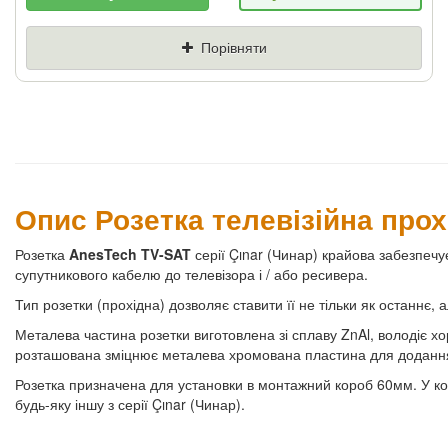
Якщо Ви знайдете товар дешевше - ми
знизимо ціну і подаруємо % від різниці
Порівняти
Ціна
Де знайшли (Url
посилання)
Ваш телефон
Опис Розетка телевізійна прох
Розетка
AnesTech TV-SAT
серії Çınar (Чинар) крайова забезпечу
супутникового кабелю до телевізора і / або ресивера.
Тип розетки (прохідна) дозволяє ставити її не тільки як останнє, 
Металева частина розетки виготовлена зі сплаву ZnAl, володіє х
розташована зміцнює металева хромована пластина для додання к
Розетка призначена для установки в монтажний короб 60мм. У ко
будь-яку іншу з серії Çınar (Чинар).