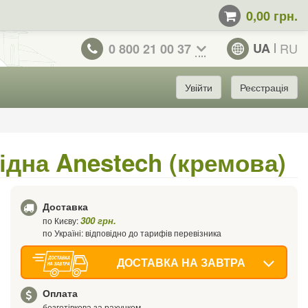
0,00 грн.
UA
RU
0 800 21 00 37
Увійти
Реєстрація
хідна Anestech (кремова)
Доставка
300 грн.
по Києву:
по Україні: відповідно до тарифів перевізника
ДОСТАВКА НА ЗАВТРА
Оплата
безготівкова за рахунком