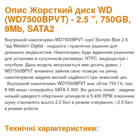
Опис Жорсткий диск WD
(WD7500BPVT) - 2.5 ", 750GB,
8Mb, SATA2
Внутрішній накопичувач WD7500BPVT серії Scorpio Blue 2.5
"від Western Digital - недороге і практичне рішення для
домашніх медіасистем. Накопичувач буде відмінним рішенням
для установки в супутникові ресивери, HTPC, медіацентри і
ноутбуки. Дана модель випускається вже досить давно, і
WD7500BPVT впевнено зайняв свою позицію на ринку
накопичувачів завдяки високій надійності при невисокій ціні.
Внутрішній накопичувач WD7500BPVT має об'єм 750 Гб, при
8 МБ кеша і інтерфейсу SATA II-300. Він досить тихий - завдяки
низькій швидкості обертання шпинделя в 5,400 RPM показники
шуму становлять всього 2.2 Бел в режимі очікування, і 2.5 Бел
в режимі роботи.
Технічні характеристики: