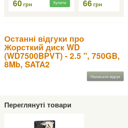
60
66
Купити
Ку
грн
грн
Останні відгуки про
Жорсткий диск WD
(WD7500BPVT) - 2.5 ", 750GB,
8Mb, SATA2
Написати відгук
Переглянуті товари