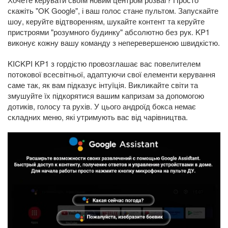
скажіть "OK Google", і ваш голос стане пультом. Запускайте
шоу, керуйте відтворенням, шукайте контент та керуйте
пристроями "розумного будинку" абсолютно без рук. KP1
виконує кожну вашу команду з неперевершеною швидкістю.
KICKPI KP1 з гордістю провозглашає вас повелителем
потокової всесвітньої, адаптуючи свої елементи керування
саме так, як вам підказує інтуїція. Викликайте світи та
змушуйте їх підкорятися вашим капризам за допомогою
дотиків, голосу та рухів. У цього андроїд бокса немає
складних меню, які утримують вас від чарівництва.