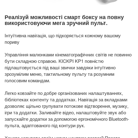
Реалізуй можливості смарт боксу на повну
використовуючи мега зручний пульт.
Інтуїтивна навігація, що підкоряється кожному вашому
пориву
Управління малюнками кінематографічних світів не повинно
бути складною справою. KICKPI KP1 повністю
підлаштовується під ваші звички завдяки інтуїтивно
зрозумілим меню, тактильному пульту та розумним
голосовим командам.
Легко ковзайте по добре організованих налаштуваннях,
бібліотеках контенту та додатках. Навігація за вкладками
дозволяє щільно групувати потокове відтворення, музику,
ігри та додатки. Заливайте відео, налаштовуйте звук або
запускайте додатки за допомогою ергономічного Bluetooth-
пульта, адаптованого під контури рук.
Хочете керувати своїм новим центром розваг? Просто