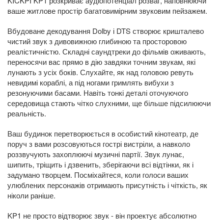
KICKPI KP1 розкриває аудіопотенціал розваг, наповнюючи
ваше житлове простір багатовимірним звуковим пейзажем.
Вбудоване декодування Dolby і DTS створює кришталево
чистий звук з дивовижною глибиною та просторовою
реалістичністю. Складні саундтреки до фільмів оживають,
переносячи вас прямо в дію завдяки точним звукам, які
лунають з усіх боків. Слухайте, як над головою ревуть
невидимі кораблі, а під ногами гримлять вибухи з
резонуючими басами. Навіть тонкі деталі оточуючого
середовища стають чітко слухними, ще більше підсилюючи
реальність.
Ваш будинок перетворюється в особистий кінотеатр, де
поруч з вами розсовуються гострі вистріли, а навколо
роззвучують захоплюючі музичні партії. Звук лунає,
шипить, тріщить і дзвенить, зберігаючи всі відтінки, як і
задумано творцем. Посміхайтеся, коли голоси ваших
улюблених персонажів отримають присутність і чіткість, як
ніколи раніше.
KP1 не просто відтворює звук - він проектує абсолютно