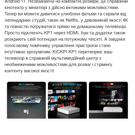
Android 11. Незважаючи на компактні розміри, це справжній
кінотеатр у мініатюрі з дійсно великими можливостями.
Тепер ви можете дивитися улюблені фільми та серіали від
легендарних студій, таких як Netflix, у дивовижній якості 4K
та повністю погружатися прямо на домашньому телевізорі.
Просто підключіть KP1 через HDMI. Ігри та додатки також
розкриють свій потенціал на потужному чіпсеті. А завдяки
голосовому помічнику управління пристроєм стане
інтуїтивно зрозумілим. KICKPI KP1 перетворює ваш
телевізор в справжній мультимедійний центр з
необмеженими можливостями для розваг і стрімінгу
контенту високої якості!