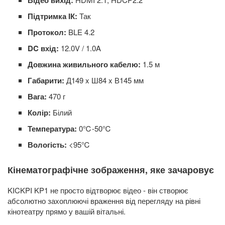
Відео вихід:
Підтримка ІК:
Так
Протокол:
BLE 4.2
DC вхід:
12.0V / 1.0A
Довжина живильного кабелю:
1.5 м
Габарити:
Д149 x Ш84 x В145 мм
Вага:
470 г
Колір:
Білий
Температура:
0℃-50℃
Вологість:
<95℃
Кінематографічне зображення, яке зачаровує
KICKPI KP1 не просто відтворює відео - він створює
абсолютно захоплюючі враження від перегляду на рівні
кінотеатру прямо у вашій вітальні.