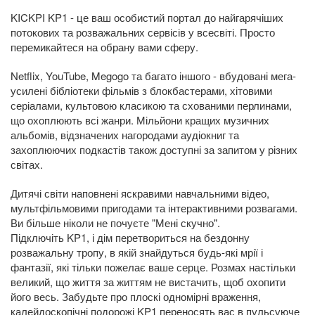
KICKPI KP1 - це ваш особистий портал до найгарячіших
потокових та розважальних сервісів у всесвіті. Просто
перемикайтеся на обрану вами сферу.
Netflix, YouTube, Megogo та багато іншого - вбудовані мега-
усилені бібліотеки фільмів з блокбастерами, хітовими
серіалами, культовою класикою та схованими перлинами,
що охоплюють всі жанри. Мільйони кращих музичних
альбомів, відзначених нагородами аудіокниг та
захоплюючих подкастів також доступні за запитом у різних
світах.
Дитячі світи наповнені яскравими навчальними відео,
мультфільмовими пригодами та інтерактивними розвагами.
Ви більше ніколи не почуєте "Мені скучно".
Підключіть KP1, і дім перетвориться на бездонну
розважальну тропу, в якій знайдуться будь-які мрії і
фантазії, які тільки пожелає ваше серце. Розмах настільки
великий, що життя за життям не вистачить, щоб охопити
його весь. Забудьте про плоскі одномірні враження,
калейдоскопічні подорожі KP1 переносять вас в пульсуюче