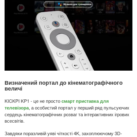
Визначений портал до кінематографічного
величі
KICKPI KP1 - це не просто
смарт приставка для
телевізора
, а особистий портал у перший ряд пульсуючих
сердець кінематографічних розваг та інтерактивних ігрових
всесвітів.
Завдяки поразливій уяві чіткості 4K, захоплюючому 3D-