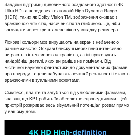
Завдяки підтримці дивовижного роздільного здатності 4K
Ultra HD та передових технологій High Dynamic Range
(HDR), таких як Dolby Vision TM, зображення оживає з
вражаючою чіткістю, насиченістю та глибиною. Це, ніби
заглядати через кришталеве вікно у вигадку режисера.
Яскраві кольори мов вирушають на екран з небаченою
раніше живістю. Яскраві блискучі мерехтіння інтенсивно
виграють з інтенсивною яскравістю, а тіні приховують
найдрібніші деталі, яких ви раніше не помічали. Від
містичної наукової фантастики до документальних фільмів
про природу - сцени набувають осяжної реальності і стають
вражаючими візуальними ефектами.
Смійтеся, плачте та загубіться під улюбленими фільмами,
знаючи, що KP1 робить їх абсолютно справедливими. Цей
пристрій розкриває весь візуальний потенціал розваг прямо
у вашому домі.