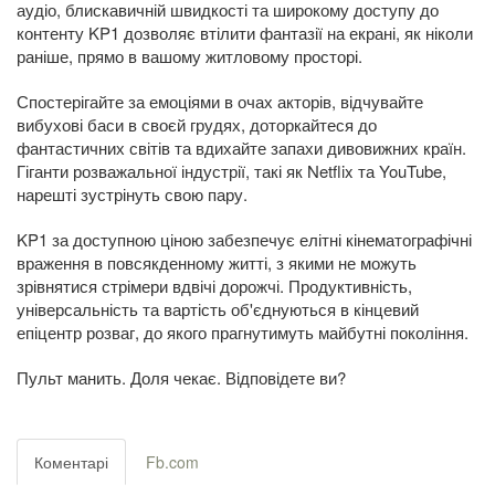
аудіо, блискавичній швидкості та широкому доступу до
контенту KP1 дозволяє втілити фантазії на екрані, як ніколи
раніше, прямо в вашому житловому просторі.
Спостерігайте за емоціями в очах акторів, відчувайте
вибухові баси в своєй грудях, доторкайтеся до
фантастичних світів та вдихайте запахи дивовижних країн.
Гіганти розважальної індустрії, такі як Netflix та YouTube,
нарешті зустрінуть свою пару.
KP1 за доступною ціною забезпечує елітні кінематографічні
враження в повсякденному житті, з якими не можуть
зрівнятися стрімери вдвічі дорожчі. Продуктивність,
універсальність та вартість об'єднуються в кінцевий
епіцентр розваг, до якого прагнутимуть майбутні покоління.
Пульт манить. Доля чекає. Відповідете ви?
Коментарі
Fb.com