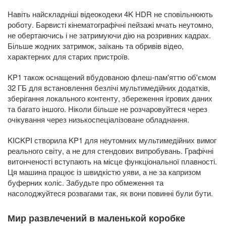
Навіть найскладніші відеокодеки 4K HDR не сповільнюють
роботу. Барвисті кінематографічні пейзажі мчать неутомно,
не обертаючись і не затримуючи дію на розривних кадрах.
Більше жодних затримок, заїкань та обривів відео,
характерних для старих пристроїв.
KP1 також оснащений вбудованою флеш-пам'яттю об'ємом
32 ГБ для встановлення безлічі мультимедійних додатків,
зберігання локального контенту, збереження ігрових даних
та багато іншого. Ніколи більше не розчаровуйтеся через
очікування через низькоспеціалізоване обладнання.
KICKPI створила KP1 для неутомних мультимедійних вимог
реального світу, а не для стендових випробувань. Графічні
витонченості вступають на місце функціональної плавності.
Ця машина працює із швидкістю уяви, а не за капризом
буферних коліс. Забудьте про обмеження та
насолоджуйтеся розвагами так, як вони повинні були бути.
Мир развлечений в маленькой коробке