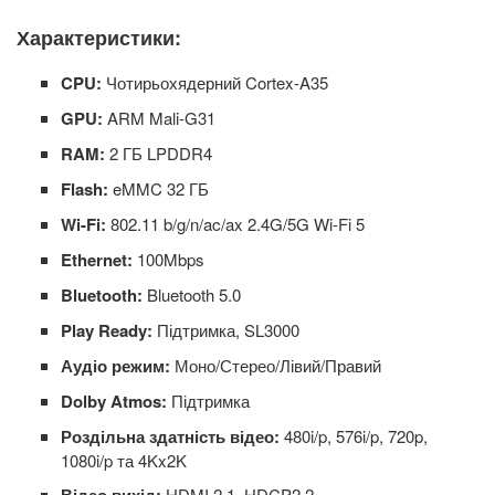
Характеристики:
CPU:
Чотирьохядерний Cortex-A35
GPU:
ARM Mali-G31
RAM:
2 ГБ LPDDR4
Flash:
eMMC 32 ГБ
Wi-Fi:
802.11 b/g/n/ac/ax 2.4G/5G Wi-Fi 5
Ethernet:
100Mbps
Bluetooth:
Bluetooth 5.0
Play Ready:
Підтримка, SL3000
Аудіо режим:
Моно/Стерео/Лівий/Правий
Dolby Atmos:
Підтримка
Роздільна здатність відео:
480i/p, 576i/p, 720p,
1080i/p та 4Kx2K
HDMI 2.1, HDCP2.2