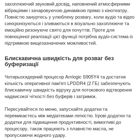
захоплюючий звуковий досвід, наповнений атмосферними
вібраціями і зачаровуючою динамікою прямо з кінотеатру.
Повністю зануртесь у улюблену розвагу, коли аудіо та відео
синхронізуються і зливаються в візуально захоплююче та
емоційно резонуюче свято для почуттів. Проте для
повноцінної реалізації цієї функції потрібна аудіо-система із
підтримкою вищезазначених можливостей.
Блискавична швидкість для розваг без
буферизації
Чотирьохядерний процесор Amlogic S905Y4 та достатня
кількість оперативної пам'яті LPDDR4 (2 ГБ) забезпечують
блискавичну швидкість відгуку для потокового відтворення
надвисокої чіткості без буферів і затримок.
Пересувайтеся по меню, запускайте додатки та
перемикаєтесь між медіатеками легкістю. Ігрові додатки та
додатки для підвищення продуктивності, вимогливі до
процесору, також працюють з плавністю масла, не
пропускаючи жодного удару.