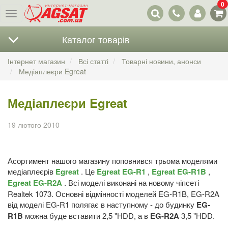
0
Наші
Меню
контакти
Каталог товарів
Інтернет магазин
Всі статті
Товарні новини, анонси
Медіаплеєри Egreat
Медіаплеєри Egreat
19 лютого 2010
Асортимент нашого магазину поповнився трьома моделями
медіаплеєрів
Egreat
. Це
Egreat EG-R1
,
Egreat EG-R1B
,
Egreat EG-R2A
. Всі моделі виконані на новому чіпсеті
Realtek 1073. Основні відмінності моделей EG-R1B, EG-R2A
від моделі EG-R1 полягає в наступному - до будинку
EG-
R1B
можна буде вставити 2,5 "HDD, а в
EG-R2A
3,5 "HDD.