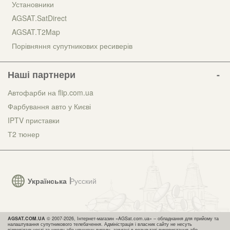
Установники
AGSAT.SatDirect
AGSAT.T2Map
Порівняння супутникових ресиверів
Наші партнери
Автофарби на flip.com.ua
Фарбування авто у Києві
IPTV приставки
Т2 тюнер
Українська
Русский
AGSAT.COM.UA
© 2007-2026, Інтернет-магазин «AGSat.com.ua» – обладнання для прийому та
налаштування супутникового телебачення. Адміністрація і власник сайту не несуть
відповідальності за шкоду або упущену вигоду, завдані в результаті використання або