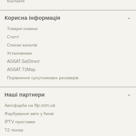
Контакти
Корисна інформація
Товарні новини
Статті
Списки каналів
Установники
AGSAT.SatDirect
AGSAT.T2Map
Порівняння супутникових ресиверів
Наші партнери
Автофарби на flip.com.ua
Фарбування авто у Києві
IPTV приставки
Т2 тюнер