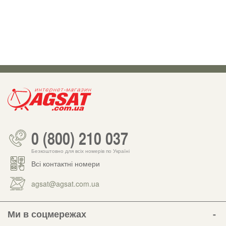
0 (800) 210 037
Безкоштовно для всіх номерів по Україні
Всі контактні номери
agsat@agsat.com.ua
Ми в соцмережах