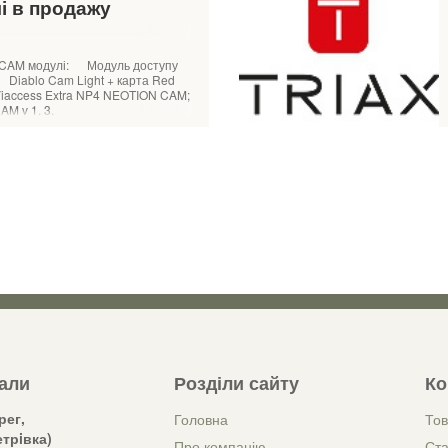
і в продажу
і CAM модулі: Модуль доступу
iablo Cam Light + карта Red
iaccess Extra NP4 NEOTION CAM;
M v 1. 3.
зали
Розділи сайту
Ко
рег,
Головна
Тов
трiвка)
Про компанію
Ста