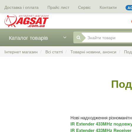
Доставка і оплата
Прайс лист
Сервіс
Контакти
AG
Каталог товарів
Інтернет магазин
Всі статті
Товарні новини, анонси
Подо
Под
Нові надходження різноманітн
IR Extender 433MHz подовжу
IR Extender 433MHz Receive