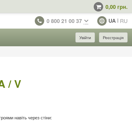
0,00 грн.
UA
RU
0 800 21 00 37
Увійти
Реєстрація
 / V
оями навіть через стіни: