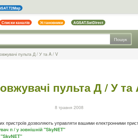
SAT.T2Map
Списки каналів
Установники
AGSAT.SatDirect
Пошук
вжувачі пульта Д / У та A / V
овжувачі пульта Д / У та A
8 травня 2008
их пристроїв дозволяють управляти вашими електронними пристр
вач п / у зовнішній "SkyNET"
r "SkyNET"