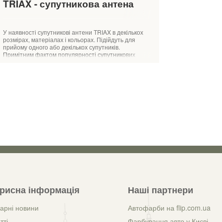
TRIAX - супутникова антена
У наявності супутникові антени TRIAX в декількох
розмірах, матеріалах і кольорах. Підійдуть для
прийому одного або декількох супутників.
Примітним фактом популярності супутникових
антен датського в
рисна інформація
Наші партнери
арні новини
Автофарби на flip.com.ua
тті
Фарбування авто у Києві