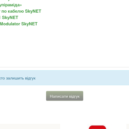
упіраміда»
 у по кабелю SkyNET
1 SkyNET
 Modulator SkyNET
то залишить відгук
Написати відгук