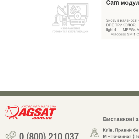
Cam модул
Знову в наявност
DRE ТРИКОЛОР; D
light 4; MPEG4 V
Viaccess SMIT CA
Виставкові 
Київ, Правий бе
0 (800) 210 037
М «Почайна» (Пе