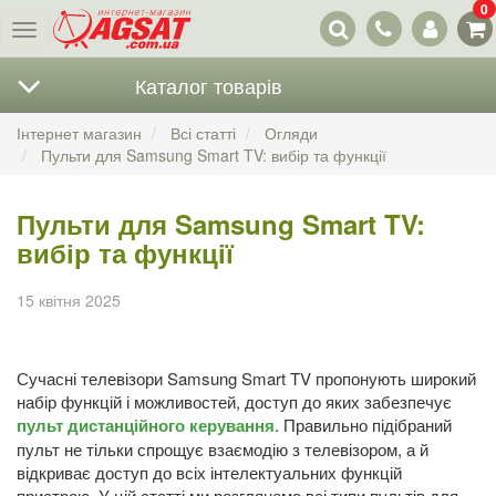
0
Наші
Меню
контакти
Каталог товарів
Інтернет магазин
Всі статті
Огляди
Пульти для Samsung Smart TV: вибір та функції
Пульти для Samsung Smart TV:
вибір та функції
15 квітня 2025
Сучасні телевізори Samsung Smart TV пропонують широкий
набір функцій і можливостей, доступ до яких забезпечує
пульт дистанційного керування
. Правильно підібраний
пульт не тільки спрощує взаємодію з телевізором, а й
відкриває доступ до всіх інтелектуальних функцій
пристрою. У цій статті ми розглянемо всі типи пультів для