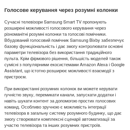
Голосове керування через розумні колонки
Сучасні телевізори Samsung Smart TV пропонують
розширені можливості голосового керування через
різноманітні розумні колонки та голосові помічники.
Вбудований голосовий помічник Samsung Bixby забезпечує
базову функціональність і дає змогу контролювати основні
параметри телевізора без використання традиційного
пульта. Крім фірмового рішення, більшість моделей також
сумісні з популярними екосистемами Amazon Alexa і Google
Assistant, що істотно розширює можливості взаємодії з
пристроєм.
При використанні розумних колонок ви можете керувати
гучністю звуку, перемикати канали, запускати додатки і
навіть шукати контент за допомогою простих голосових
команд. Особливо зручною є можливість інтеграції
телевізора в загальну систему розумного будинку, що дає
змогу створювати комплексні сценарії автоматизації за
участю телевізора та інших розумних пристроїв.