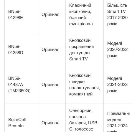
Класичний
Більшість
BN59-
кнопковий,
Smart TV
Оригінал
01298E
базовий
2017-2020
функціонал
років
Кнопковий,
Моделі
BN59-
покращений
Оригінал
2020-2022
01358D
доступ до
років
Smart TV
Кнопковий,
BN59-
Моделі
швидке
01437A
Оригінал
2021-2023
налаштування,
(TM2360G)
років
компактний
Сенсорний,
Преміальні
сонячна
SolarCell
моделі
Оригінал
батарея, USB-
Remote
2021-2024
C, голосове
років