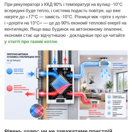
При рекуператорі з ККД 90% і температурі на вулиці -10°C
всередині буде тепло, і система подасть повітря, що вже
нагріте до +17°C — замість -10°C. Різниця між «гріти з нуля»
і «догріти на 13°C» — це до 90% економії теплової енергії на
вентиляцію. Якщо ваш будинок на автономному опаленні,
економія стає ще відчутнішою - докладніше про це читайте
у
статті про газові котли
.
Рівень шуму: чи не заважатиме пристрій