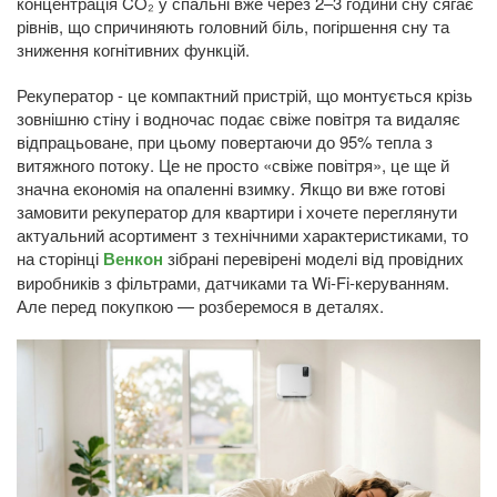
концентрація CO₂ у спальні вже через 2–3 години сну сягає
рівнів, що спричиняють головний біль, погіршення сну та
зниження когнітивних функцій.
Рекуператор - це компактний пристрій, що монтується крізь
зовнішню стіну і водночас подає свіже повітря та видаляє
відпрацьоване, при цьому повертаючи до 95% тепла з
витяжного потоку. Це не просто «свіже повітря», це ще й
значна економія на опаленні взимку. Якщо ви вже готові
замовити рекуператор для квартири і хочете переглянути
актуальний асортимент з технічними характеристиками, то
на сторінці
Венкон
зібрані перевірені моделі від провідних
виробників з фільтрами, датчиками та Wi-Fi-керуванням.
Але перед покупкою — розберемося в деталях.