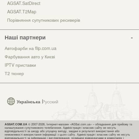
AGSAT.SatDirect
AGSAT.T2Map
Порівняння супутникових ресиверів
Наші партнери
Автофарби на flip.com.ua
Фарбування авто у Києві
IPTV приставки
Т2 тюнер
Українська
Русский
AGSAT.COM.UA
© 2007-2026, Інтернет-магазин «AGSat.com.ua» – обладнання для прийому та
налаштування супутникового телебачення. Адміністрація і власник сайту не несуть
відповідальності за шкоду або упущену вигоду, завдані в результаті використання або
неможливості використання інформації з цього сайту. Адміністрація і власник сайту не несуть
відповідальності за інформацію і висловлювання, розміщені відвідувачами в коментарях і