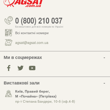
0 (800) 210 037
Безкоштовно для всіх номерів по Україні
Всі контактні номери
agsat@agsat.com.ua
Ми в соцмережах
Виставкові зали
Київ, Правий берег,
М «Почайна» (Петрiвка)
пр-т Степана Бандери, 10-б (оф.4-8)