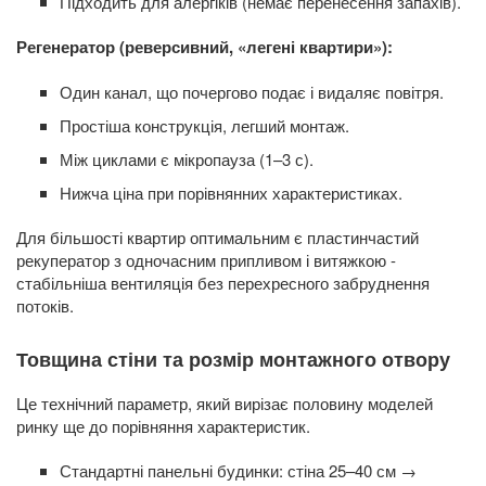
Підходить для алергіків (немає перенесення запахів).
Регенератор (реверсивний, «легені квартири»):
Один канал, що почергово подає і видаляє повітря.
Простіша конструкція, легший монтаж.
Між циклами є мікропауза (1–3 с).
Нижча ціна при порівнянних характеристиках.
Для більшості квартир оптимальним є пластинчастий
рекуператор з одночасним припливом і витяжкою -
стабільніша вентиляція без перехресного забруднення
потоків.
Товщина стіни та розмір монтажного отвору
Це технічний параметр, який вирізає половину моделей
ринку ще до порівняння характеристик.
Стандартні панельні будинки: стіна 25–40 см →