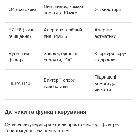
Пил, пилок, комахи,
G4 (базовий)
Усі квартири
частки > 10 мкм
F7–F8 (тонке
Алергени, дрібний
Алергіки,
очищення)
пил, PM2.5
астматики
Вугільний
Запахи, органічні
Квартири поруч
фільтр
сполуки, ГОС
з дорогою
Підвищені
Бактерії, спори,
HEPA H13
вимоги до
наночастки
чистоти
Датчики та функції керування
Сучасні рекуператори - це не просто «мотор і фільтр».
Топові моделі комплектуються: