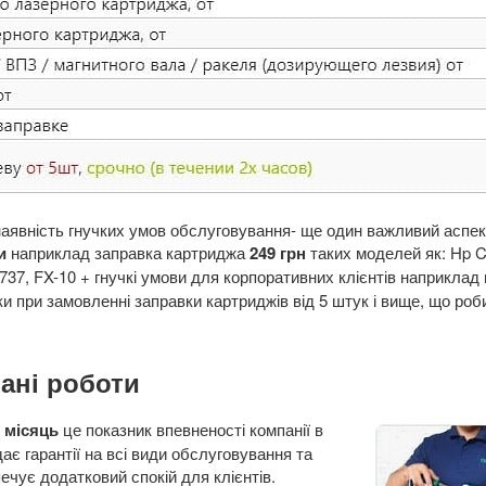
наявність гнучких умов обслуговування- ще один важливий аспек
и
наприклад заправка картриджа
249 грн
таких моделей як: Hp 
 737, FX-10 + гнучкі умови для корпоративних клієнтів наприклад
ки при замовленні заправки картриджів від 5 штук і вище, що ро
нані роботи
 місяць
це показник впевненості компанії в
дає гарантії на всі види обслуговування та
ечує додатковий спокій для клієнтів.