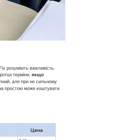
nFix розуміють важливість
ротші терміни,
якщо
упний, але при не сильному
ина простою може коштувати