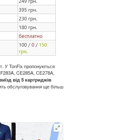
т. У TonFix пропонуються
CF283A, CE285A, CE278A,
виїзд від 5 картриджів
бить обслуговування ще більш