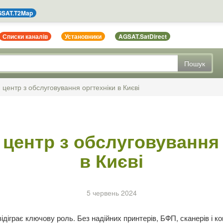
SAT.T2Map
Списки каналів
Установники
AGSAT.SatDirect
Пошук
 центр з обслуговування оргтехніки в Києві
 центр з обслуговування 
в Києві
5 червень 2024
відіграє ключову роль. Без надійних принтерів, БФП, сканерів і 