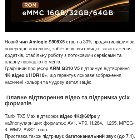
Новий
чип Amlogic S905X5
став на 30% продуктивнішим за
попереднє покоління, забезпечуючи швидке завантаження
додатків, стабільну роботу з потоковими сервісами та
плавну навігацію по меню.
Графічний процесор
ARM G310 V5
підтримує відтворення
4K відео з HDR10+
, що гарантує яскраве зображення,
насичені кольори та чудову деталізацію.
Плавне відтворення відео та підтримка усіх
форматів
Tanix TX5 Max відтворює
відео 4K@60fps
у
найпопулярніших форматах: AV1, VP9, H.264, H.265, MPEG-
4, WMV, AVS2 тощо.
Приставка також підтримує
багатоканальний звук (до 7.1)
,