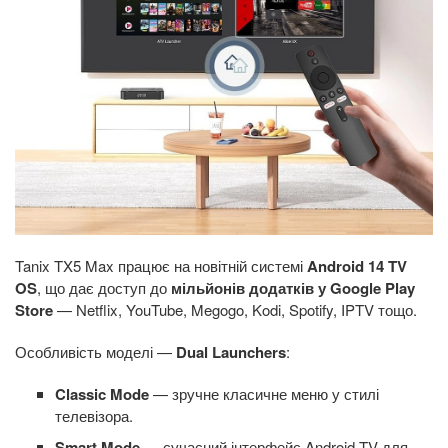
Tanix TX5 Max працює на новітній системі
Android 14 TV
OS
, що дає доступ до
мільйонів додатків у Google Play
Store
— Netflix, YouTube, Megogo, Kodi, Spotify, IPTV тощо.
Особливість моделі —
Dual Launchers
:
Classic Mode
— зручне класичне меню у стилі
телевізора.
Smart Mode
— сучасний інтерфейс Android TV для