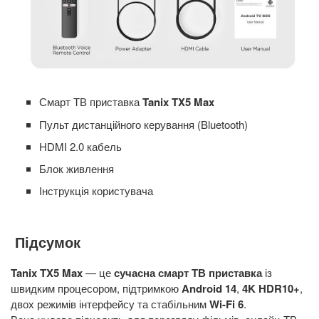
Смарт ТВ приставка
Tanix TX5 Max
Пульт дистанційного керування (Bluetooth)
HDMI 2.0 кабель
Блок живлення
Інструкція користувача
Підсумок
Tanix TX5 Max
— це
сучасна смарт ТВ приставка
із
швидким процесором, підтримкою
Android 14
,
4K HDR10+
,
двох режимів інтерфейсу та стабільним
Wi-Fi 6
.