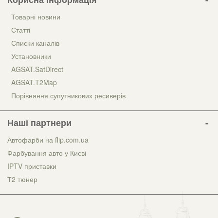
Товарні новини
Статті
Списки каналів
Установники
AGSAT.SatDirect
AGSAT.T2Map
Порівняння супутникових ресиверів
Наші партнери
Автофарби на flip.com.ua
Фарбування авто у Києві
IPTV приставки
Т2 тюнер