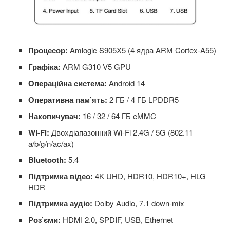
Процесор:
Amlogic S905X5 (4 ядра ARM Cortex-A55)
Графіка:
ARM G310 V5 GPU
Операційна система:
Android 14
Оперативна пам’ять:
2 ГБ / 4 ГБ LPDDR5
Накопичувач:
16 / 32 / 64 ГБ eMMC
Wi-Fi:
Двохдіапазонний Wi-Fi 2.4G / 5G (802.11
a/b/g/n/ac/ax)
Bluetooth:
5.4
Підтримка відео:
4K UHD, HDR10, HDR10+, HLG
HDR
Підтримка аудіо:
Dolby Audio, 7.1 down-mix
Роз’єми:
HDMI 2.0, SPDIF, USB, Ethernet