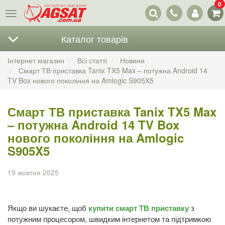
0
Наші
Меню
контакти
Каталог товарів
Інтернет магазин
Всі статті
Новини
Смарт ТВ приставка Tanix TX5 Max – потужна Android 14
TV Box нового покоління на Amlogic S905X5
Смарт ТВ приставка Tanix TX5 Max
– потужна Android 14 TV Box
нового покоління на Amlogic
S905X5
19 жовтня 2025
Якщо ви шукаєте, щоб
купити смарт ТВ приставку
з
потужним процесором, швидким інтернетом та підтримкою