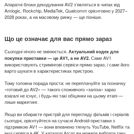
Апаратні блоки декодування AV2 з’являться в чипах від
Amlogic, Rockchip, MediaTek, Qualcomm орієнтовно у 2027–
2028 роках, а на масовому ринку — ще пізніше.
Що це означає для вас прямо зараз
Сьогодні нічого не змінюється.
Актуальний кодек для
покупки приставки — це AV1, а не AV2.
Саме AV1
використовують стримінгові сервіси прямо зараз, і саме його
варто шукати в характеристиках пристрою.
Тому головна порада проста: не переплачуйте за позначку
«готовий до AV2» — такого споживчого «заліза» зараз
взагалі не існує, і будь-які такі обіцянки на цьому етапі —
лише маркетинг.
Якщо ви обираєте пристрій для перегляду фільмів і серіалів
сьогодні, орієнтуйтеся на сучасні Android-приставки з
підтримкою AV1 — вони впевнено тягнуть YouTube, Netflix та
інші сервіси в 4K. У каталозі Агсат ви можете вибрати таку