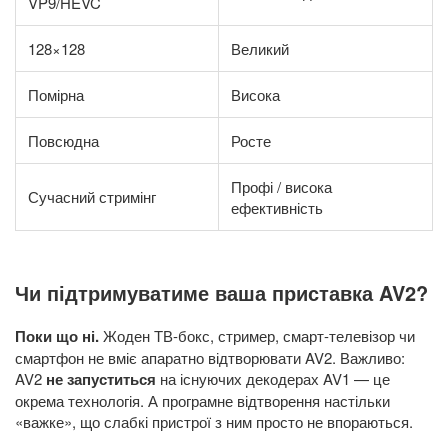
VP9/HEVC
128×128
Великий
Помірна
Висока
Повсюдна
Росте
Профі / висока
Сучасний стримінг
ефективність
Чи підтримуватиме ваша приставка AV2?
Поки що ні.
Жоден ТВ-бокс, стример, смарт-телевізор чи
смартфон не вміє апаратно відтворювати AV2. Важливо:
AV2
не запуститься
на існуючих декодерах AV1 — це
окрема технологія. А програмне відтворення настільки
«важке», що слабкі пристрої з ним просто не впораються.