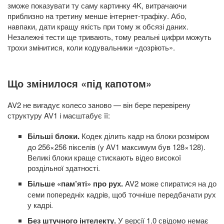
зможе показувати ту саму картинку 4K, витрачаючи
приблизно на третину менше інтернет-трафіку. Або,
навпаки, дати кращу якість при тому ж обсязі даних.
Незалежні тести ще тривають, тому реальні цифри можуть
трохи змінитися, коли кодувальники «дозріють».
Що змінилося «під капотом»
AV2 не вигадує колесо заново — він бере перевірену
структуру AV1 і масштабує її:
Більші блоки.
Кодек ділить кадр на блоки розміром
до 256×256 пікселів (у AV1 максимум був 128×128).
Великі блоки краще стискають відео високої
роздільної здатності.
Більше «пам’яті» про рух.
AV2 може спиратися на до
семи попередніх кадрів, щоб точніше передбачати рух
у кадрі.
Без штучного інтелекту.
У версії 1.0 свідомо немає