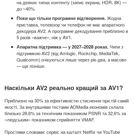
на деяких типах контенту (запис екрана, HDR, 8K) —
до ~40%.
Поки що тільки програмне відтворення.
Жодна
приставка, телевізор чи телефон не має апаратного
декодера AV2. А програмне декодування приблизно в
5 разів «важче», ніж у AV1.
Апаратна підтримка — у 2027–2028 роках.
Чипи з
підтримкою AV2 (від Amlogic, Rockchip, MediaTek,
Qualcomm) очікуються лише через рік-два, а масово
— ще пізніше.
Наскільки AV2 реально кращий за AV1?
Приблизно на 30% за ефективністю стиснення при тій самій
якості. За внутрішніми тестами AOMedia економія склала
близько 28,6% за технічним показником PSNR та 32,6% за
«людським» показником сприйняття VMAF.
Простими словами: сервіс на кшталт Netflix чи YouTube