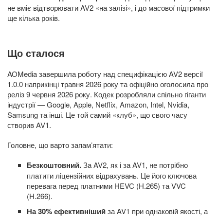
не вміє відтворювати AV2 «на залізі», і до масової підтримки
ще кілька років.
Що сталося
AOMedia завершила роботу над специфікацією AV2 версії
1.0.0 наприкінці травня 2026 року та офіційно оголосила про
реліз 9 червня 2026 року. Кодек розробляли спільно гіганти
індустрії — Google, Apple, Netflix, Amazon, Intel, Nvidia,
Samsung та інші. Це той самий «клуб», що свого часу
створив AV1.
Головне, що варто запам’ятати:
Безкоштовний.
За AV2, як і за AV1, не потрібно
платити ліцензійних відрахувань. Це його ключова
перевага перед платними HEVC (H.265) та VVC
(H.266).
На 30% ефективніший
за AV1 при однаковій якості, а