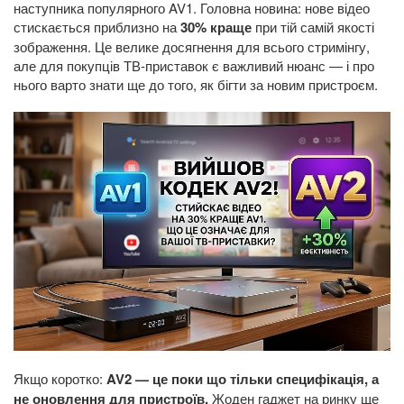
наступника популярного AV1. Головна новина: нове відео
стискається приблизно на
30% краще
при тій самій якості
зображення. Це велике досягнення для всього стримінгу,
але для покупців ТВ-приставок є важливий нюанс — і про
нього варто знати ще до того, як бігти за новим пристроєм.
Якщо коротко:
AV2 — це поки що тільки специфікація, а
не оновлення для пристроїв.
Жоден гаджет на ринку ще