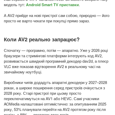
модель тут:
Android Smart TV приставки
.
А AV2 прийде на нові пристрої сам собою, природно — його
просто не варто чекати при покупці прямо зараз.
Коли AV2 реально запрацює?
Спочатку — програмно, потім — апаратно. Уже у 2026 році
браузери та стримінгові платформи інтегрують код AV2,
розвивається швидкий програмний декодер dav2d, а плеєр
VLC вже показав відтворення AV2 в реальному часі на
звичайному ноутбуці.
Виробники чипів додадуть апаратні декодери у 2027–2028
роках, а широке поширення серед пристроїв очікується з
2028 року. Старі пристрої при цьому просто
переключатимуться на AV1 або HEVC. Самі учасники
AOMedia налаштовані оптимістично: за опитуванням 2025
року, 53% планували перейти на AV2 протягом року після
релізу, а 88% — протягом двох років.