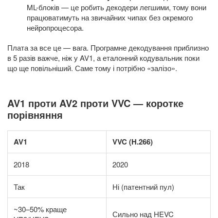
ML-блоків — це робить декодери легшими, тому вони
працюватимуть на звичайних чипах без окремого
нейропроцесора.
Плата за все це — вага. Програмне декодування приблизно
в 5 разів важче, ніж у AV1, а еталонний кодувальник поки
що ще повільніший. Саме тому і потрібно «залізо».
AV1 проти AV2 проти VVC — коротке
порівняння
AV1
VVC (H.266)
2018
2020
Так
Ні (патентний пул)
~30–50% краще
Сильно над HEVC