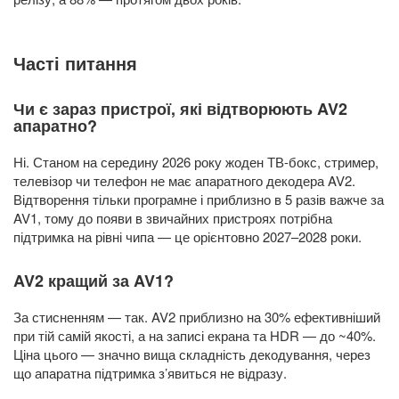
Часті питання
Чи є зараз пристрої, які відтворюють AV2
апаратно?
Ні. Станом на середину 2026 року жоден ТВ-бокс, стример,
телевізор чи телефон не має апаратного декодера AV2.
Відтворення тільки програмне і приблизно в 5 разів важче за
AV1, тому до появи в звичайних пристроях потрібна
підтримка на рівні чипа — це орієнтовно 2027–2028 роки.
AV2 кращий за AV1?
За стисненням — так. AV2 приблизно на 30% ефективніший
при тій самій якості, а на записі екрана та HDR — до ~40%.
Ціна цього — значно вища складність декодування, через
що апаратна підтримка з’явиться не відразу.