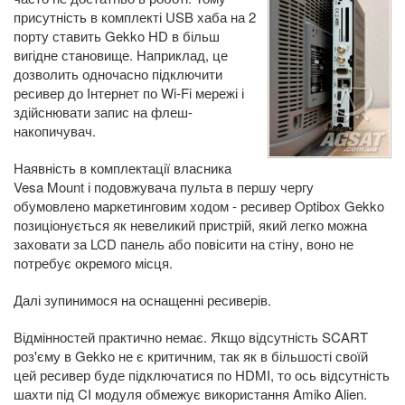
присутність в комплекті USB хаба на 2
порту ставить Gekko HD в більш
вигідне становище. Наприклад, це
дозволить одночасно підключити
ресивер до Інтернет по Wi-Fi мережі і
здійснювати запис на флеш-
накопичувач.
Наявність в комплектації власника
Vesa Mount і подовжувача пульта в першу чергу
обумовлено маркетинговим ходом - ресивер Optibox Gekko
позиціонується як невеликий пристрій, який легко можна
заховати за LCD панель або повісити на стіну, воно не
потребує окремого місця.
Далі зупинимося на оснащенні ресиверів.
Відмінностей практично немає. Якщо відсутність SCART
роз'єму в Gekko не є критичним, так як в більшості своїй
цей ресивер буде підключатися по HDMI, то ось відсутність
шахти під CI модуля обмежує використання Amiko Alien.