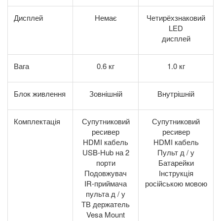
Дисплей
Немає
Четирёхзнаковий
LED
дисплей
Вага
0.6 кг
1.0 кг
Блок живлення
Зовнішній
Внутрішній
Комплектація
Супутниковий
Супутниковий
ресивер
ресивер
HDMI кабель
HDMI кабель
USB-Hub на 2
Пульт д / у
порти
Батарейки
Подовжувач
Інструкція
IR-приймача
російською мовою
пульта д / у
ТВ держатель
Vesa Mount