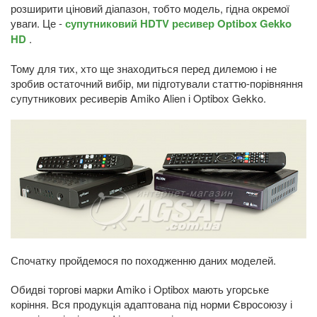
розширити ціновий діапазон, тобто модель, гідна окремої
уваги. Це -
супутниковий HDTV ресивер Optibox Gekko
HD
.
Тому для тих, хто ще знаходиться перед дилемою і не
зробив остаточний вибір, ми підготували статтю-порівняння
супутникових ресиверів Amiko Alien і Optibox Gekko.
Спочатку пройдемося по походженню даних моделей.
Обидві торгові марки Amiko і Optibox мають угорське
коріння. Вся продукція адаптована під норми Євросоюзу і