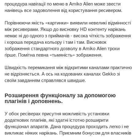
процедура навігації по меню в Amiko Alien може звести
нанівець все задоволення від користування ресивером.
Порівнюючи якість «картинки» виявили невеликі відмінності
між ресиверами. Якщо до висновку HD контенту нарікань
немає ні до одного з приймачів - висока чіткість зображення
і хороша передача кольору і там і там. Висновок
зображення стандартного дозволу в Amiko Alien трохи
гірше. Помітна певна «тьмяність» зображення.
Швидкість перемикання між відкритими каналами практично
не відрізняється. А ось на кодованих каналах Gekko зі
своїм завданням справлявся швидше.
Розширення функціоналу за допомогою
плагінів і доповнень.
У обох ресіверах присутня можливість установки
додаткових плагінів, які здатні істотно розширити
функціонал апаратів. Дана процедура проходить легко і не
викликає ніяких нарікань. Приємним бонусом для власників