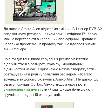
До плюсів Amiko Alien віднесемо змінний ВЧ тюнер DVB-S2,
завдяки чому ресивер шляхом заміни вхідного ВЧ блоку
можна перетворити в кабельний або ефірний. Правда є
невелика проблема - в продажу так і не вдалося знайти
змінні тюнера.
Пульти дистанційного керування ресиверів істотно
відрізняються в розмірах, хоча функціональних
відмінностей немає. Однозначно можна стверджувати -
розташування в руці і управління ресівером набагато
зручніше за допомогою пульта Amiko Alien. Не дивно, що
багато покупців Optibox Gekko згодом набувають
універсальний пульт
, який має ширше функціонал і
зручніше в щоденній експлуатації.