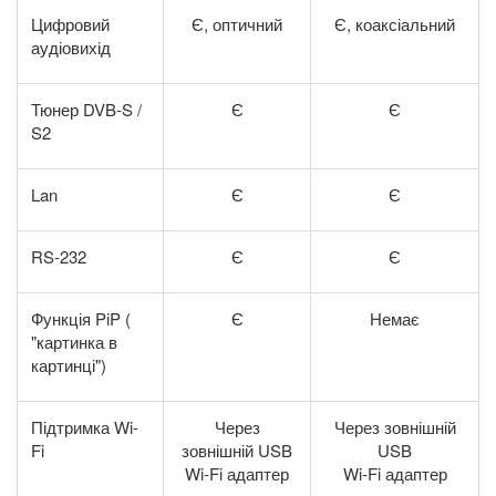
Цифровий
Є, оптичний
Є, коаксіальний
аудіовихід
Тюнер DVB-S /
Є
Є
S2
Lan
Є
Є
RS-232
Є
Є
Функція PiP (
Є
Немає
"картинка в
картинці")
Підтримка Wi-
Через
Через зовнішній
Fi
зовнішній USB
USB
Wi-Fi адаптер
Wi-Fi адаптер