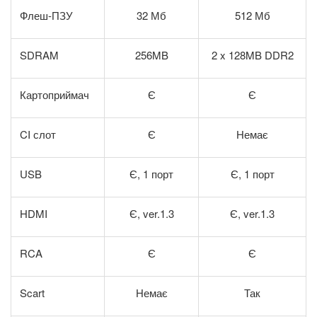
Флеш-ПЗУ
32 Мб
512 Мб
SDRAM
256MB
2 x 128MB DDR2
Картоприймач
Є
Є
CI слот
Є
Немає
USB
Є, 1 порт
Є, 1 порт
HDMI
Є, ver.1.3
Є, ver.1.3
RCA
Є
Є
Scart
Немає
Так