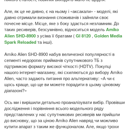
Але, як це не дивно, є на ньому і «аксакали» - моделі, які
давно отримали визнання споживачів і зайняли своє
почесне місце. Місце, яке з боку здається незламним. До
таких ресиверів, безсумнівно, відноситься модель
Amiko
Alien SHD-8900
з усіма її братами (
GI 8120
,
Golden Media
Spark Reloaded
та інші).
Amiko Alien SHD-8900 набув величезної популярності в
сегменті недорогих приймачів супутникового ТБ з
підтримкою формату високої чіткості (HDTV). Покупці
нашого інтернет-магазину, які схиляються до вибору Amiko
Alien, часто задають питання про альтернативу: «А чи є
щось краще, що ще ви можете порадити в цьому ціновому
діапазоні?»
Ось ми і вирішили детально проаналізувати вибір. Провівши
дослідження і порівняння всього модельного ряду
представлених у нас супутникових ресиверів ми прийшли
до висновку, що за ціною Amiko Alien навряд чи можливо
купити апарат з таким же функціоналом. Але, якщо трохи