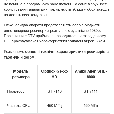
це помітно в програмному забезпеченні, а саме в зручності
користування апаратами, так як якість збірки у обох заводів
на досить високому рівні.
Отже, обидва апарати представляють собою бюджетні
однотюнерние ресивери з роздільною здатністю 1080p.
Порівняння HDTV приймачів проводилося на заводському
ПО, враховувалися характеристики заявлені виробником.
Розглянемо
основні технічні характеристики ресиверів в
табличній формі.
Модель
Optibox Gekko
Amiko Alien SHD-
ресивера
HD
8900
Процесор
STI7110
STI7111
Частота CPU
450 МГц
450 МГц