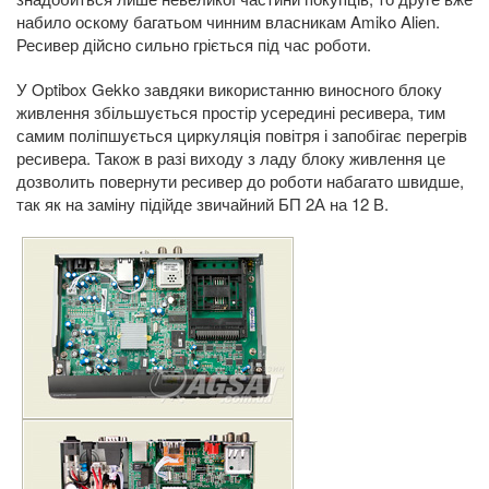
набило оскому багатьом чинним власникам Amiko Alien.
Ресивер дійсно сильно гріється під час роботи.
У Optibox Gekko завдяки використанню виносного блоку
живлення збільшується простір усередині ресивера, тим
самим поліпшується циркуляція повітря і запобігає перегрів
ресивера. Також в разі виходу з ладу блоку живлення це
дозволить повернути ресивер до роботи набагато швидше,
так як на заміну підійде звичайний БП 2А на 12 В.