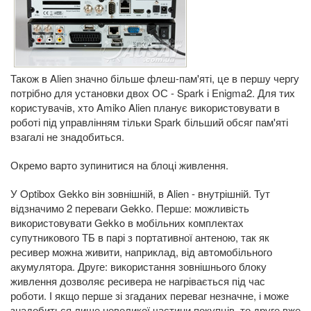
Також в Alien значно більше флеш-пам'яті, це в першу чергу
потрібно для установки двох ОС - Spark і Enigma2. Для тих
користувачів, хто Amiko Alien планує використовувати в
роботі під управлінням тільки Spark більший обсяг пам'яті
взагалі не знадобиться.
Окремо варто зупинитися на блоці живлення.
У Optibox Gekko він зовнішній, в Alien - внутрішній. Тут
відзначимо 2 переваги Gekko. Перше: можливість
використовувати Gekko в мобільних комплектах
супутникового ТБ в парі з портативної антеною, так як
ресивер можна живити, наприклад, від автомобільного
акумулятора. Друге: використання зовнішнього блоку
живлення дозволяє ресивера не нагрівається під час
роботи. І якщо перше зі згаданих переваг незначне, і може
знадобиться лише невеликої частини покупців, то друге вже