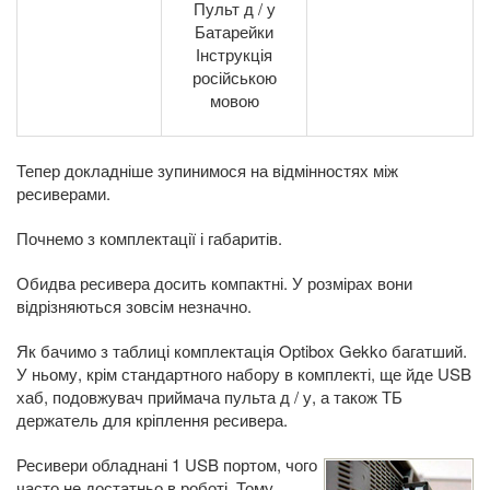
Пульт д / у
Батарейки
Інструкція
російською
мовою
Тепер докладніше зупинимося на відмінностях між
ресиверами.
Почнемо з комплектації і габаритів.
Обидва ресивера досить компактні. У розмірах вони
відрізняються зовсім незначно.
Як бачимо з таблиці комплектація Optibox Gekko багатший.
У ньому, крім стандартного набору в комплекті, ще йде USB
хаб, подовжувач приймача пульта д / у, а також ТБ
держатель для кріплення ресивера.
Ресивери обладнані 1 USB портом, чого
часто не достатньо в роботі. Тому