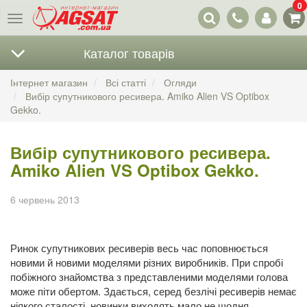
0
Наші
Меню
контакти
Каталог товарів
Інтернет магазин
Всі статті
Огляди
Вибір супутникового ресивера. Amiko Alien VS Optibox
Gekko.
Вибір супутникового ресивера.
Amiko Alien VS Optibox Gekko.
6 червень 2013
Ринок супутникових ресиверів весь час поповнюється
новими й новими моделями різних виробників. При спробі
побіжного знайомства з представленими моделями голова
може піти обертом. Здається, серед безлічі ресиверів немає
ніякого сталості, новинки виходять мало не щодня.