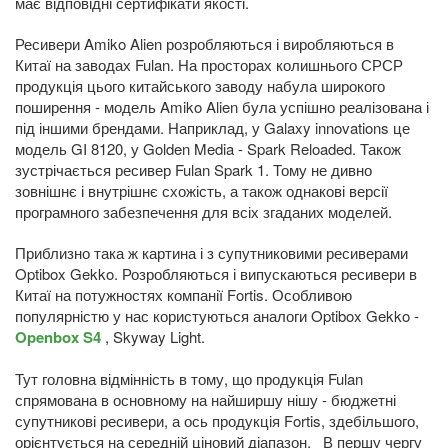
має відповідні сертифікати якості.
Ресивери Amiko Alien розробляються і виробляються в
Китаї на заводах Fulan. На просторах колишнього СРСР
продукція цього китайського заводу набула широкого
поширення - модель Amiko Alien була успішно реалізована і
під іншими брендами. Наприклад, у Galaxy innovations це
модель GI 8120, у Golden Media - Spark Reloaded. Також
зустрічається ресивер Fulan Spark 1. Тому не дивно
зовнішнє і внутрішнє схожість, а також однакові версії
програмного забезпечення для всіх згаданих моделей.
Приблизно така ж картина і з супутниковими ресиверами
Optibox Gekko. Розробляються і випускаються ресивери в
Китаї на потужностях компанії Fortis. Особливою
популярністю у нас користуються аналоги Optibox Gekko -
Openbox S4
, Skyway Light.
Тут головна відмінність в тому, що продукція Fulan
спрямована в основному на найширшу нішу - бюджетні
супутникові ресивери, а ось продукція Fortis, здебільшого,
орієнтується на середній ціновий діапазон. В першу чергу