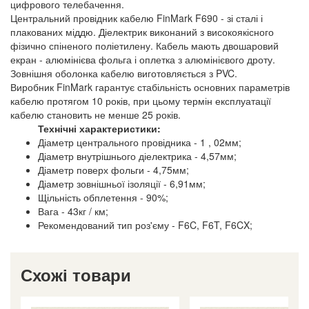
цифрового телебачення.
Центральний провідник кабелю FinMark F690 - зі сталі і
плакованих міддю. Діелектрик виконаний з високоякісного
фізично спіненого поліетилену. Кабель мають двошаровий
екран - алюмінієва фольга і оплетка з алюмінієвого дроту.
Зовнішня оболонка кабелю виготовляється з PVC.
Виробник FinMark гарантує стабільність основних параметрів
кабелю протягом 10 років, при цьому термін експлуатації
кабелю становить не менше 25 років.
Технічні характеристики:
Діаметр центрального провідника - 1 , 02мм;
Діаметр внутрішнього діелектрика - 4,57мм;
Діаметр поверх фольги - 4,75мм;
Діаметр зовнішньої ізоляції - 6,91мм;
Щільність обплетення - 90%;
Вага - 43кг / км;
Рекомендований тип роз'єму - F6C, F6T, F6CX;
Схожі товари