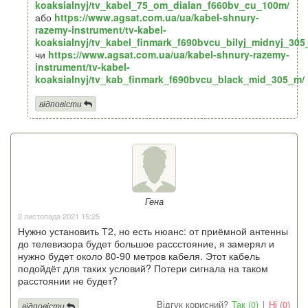
koaksialnyj/tv_kabel_75_om_dialan_f660bv_cu_100m/
або
https://www.agsat.com.ua/ua/kabel-shnury-
razemy-instrument/tv-kabel-
koaksialnyj/tv_kabel_finmark_f690bvcu_bilyj_midnyj_305
чи
https://www.agsat.com.ua/ua/kabel-shnury-razemy-
instrument/tv-kabel-
koaksialnyj/tv_kab_finmark_f690bvcu_black_mid_305_m/
відповісти
Гена
2 листопада 2021 15:25
Нужно установить Т2, но есть нюанс: от приёмной антенны
до телевизора будет большое рассстояние, я замерял и
нужно будет около 80-90 метров кабеля. Этот кабель
подойдёт для таких условий? Потери сигнала на таком
расстоянии не будет?
Відгук корисний?
Так (0)
|
Ні (0)
відповісти