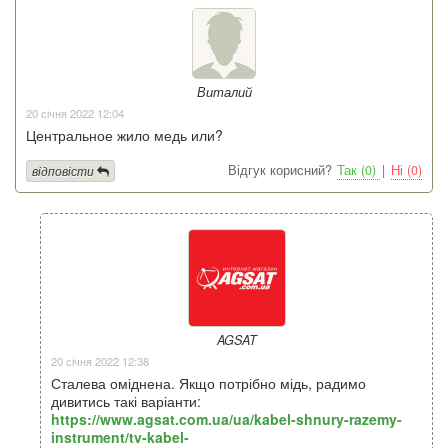
Виталий
20 січня 2022 12:04
Центральное жило медь или?
Відгук корисний?
Так (0)
|
Ні (0)
відповісти
AGSAT
20 січня 2022 12:38
Сталева оміднена. Якщо потрібно мідь, радимо
дивитись такі варіанти:
https://www.agsat.com.ua/ua/kabel-shnury-razemy-
instrument/tv-kabel-