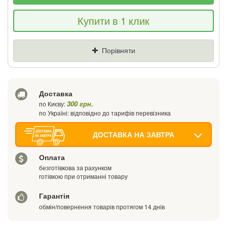
Якщо Ви знайдете товар дешевше - ми
Купити в 1 клик
знизимо ціну і подаруємо % від різниці
Ціна
Де знайшли (Url посилання)
Порівняти
Ваш телефон
Доставка
300 грн.
по Києву:
по Україні: відповідно до тарифів перевізника
ДОСТАВКА НА ЗАВТРА
Оплата
безготівкова за рахунком
готівкою при отриманні товару
Гарантія
обмін/повернення товарів протягом 14 днів