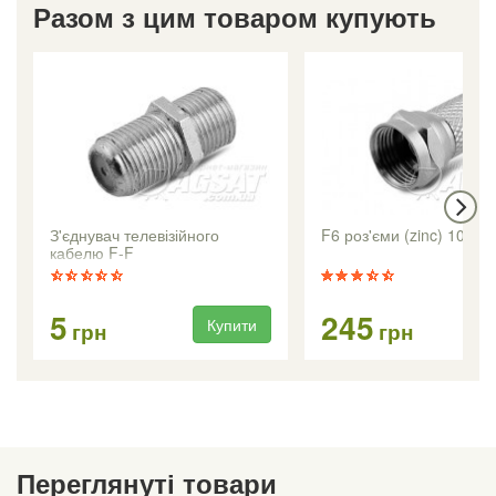
Разом з цим товаром купують
З'єднувач телевізійного
F6 роз'єми (zinc) 100 шт
кабелю F-F
5
245
Купити
Ку
грн
грн
Переглянуті товари