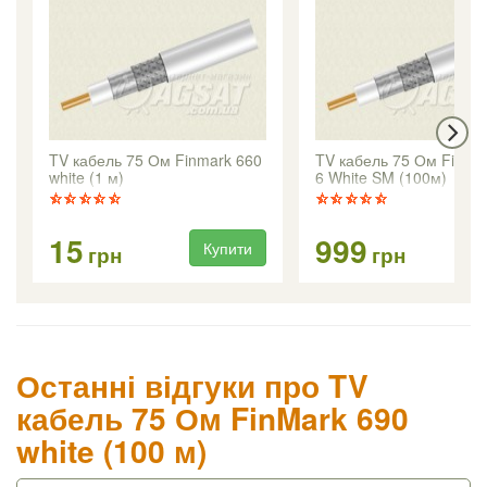
TV кабель 75 Ом Finmark 660
TV кабель 75 Ом FinMa
white (1 м)
6 White SM (100м)
15
999
Купити
Ку
грн
грн
Останні відгуки про TV
кабель 75 Ом FinMark 690
white (100 м)