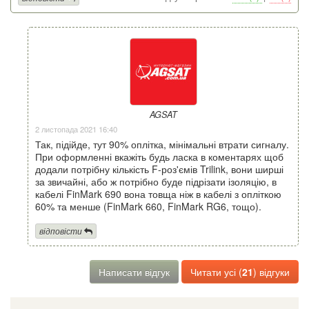
AGSAT
2 листопада 2021 16:40
Так, підійде, тут 90% оплітка, мінімальні втрати сигналу.
При оформленні вкажіть будь ласка в коментарях щоб
додали потрібну кількість F-роз'ємів Trilink, вони ширші
за звичайні, або ж потрібно буде підрізати ізоляцію, в
кабелі FinMark 690 вона товща ніж в кабелі з опліткою
60% та менше (FinMark 660, FinMark RG6, тощо).
відповісти
Написати відгук
Читати усі (
21
) відгуки