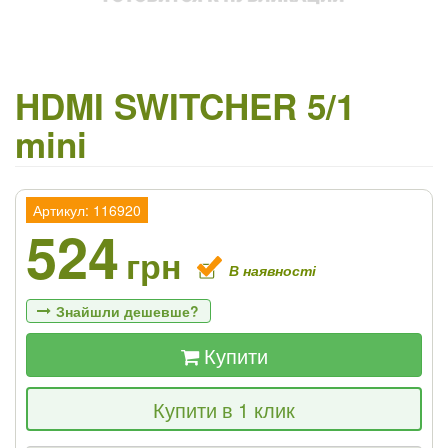
HDMI SWITCHER 5/1
mini
Артикул: 116920
524
грн
В наявності
Знайшли дешевше?
Купити
Якщо Ви знайдете товар дешевше - ми
Купити в 1 клик
знизимо ціну і подаруємо % від різниці