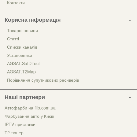
Контакти
Корисна інформація
Товарні новини
Статті
Списки каналів
Установники
AGSAT.SatDirect
AGSAT.T2Map
Порівняння супутникових ресиверів
Наші партнери
Автофарби на flip.com.ua
Фарбування авто у Києві
IPTV приставки
Т2 тюнер