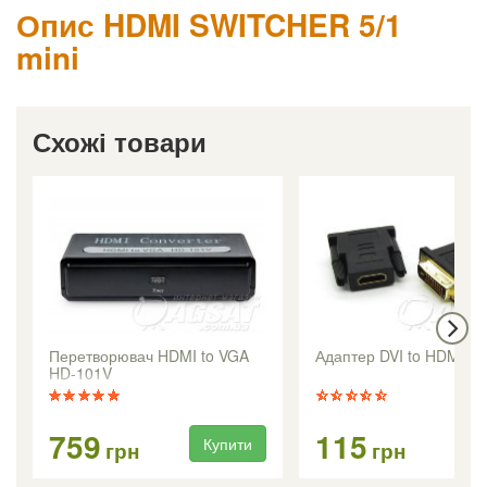
Опис HDMI SWITCHER 5/1
mini
Схожі товари
Перетворювач HDMI to VGA
Адаптер DVI to HDMI
HD-101V
759
115
Купити
Ку
грн
грн