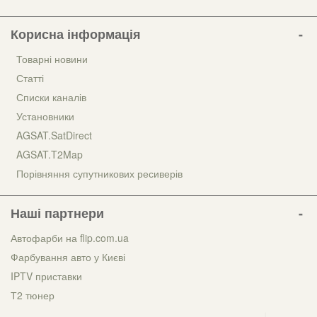
Корисна інформація
Товарні новини
Статті
Списки каналів
Установники
AGSAT.SatDirect
AGSAT.T2Map
Порівняння супутникових ресиверів
Наші партнери
Автофарби на flip.com.ua
Фарбування авто у Києві
IPTV приставки
Т2 тюнер