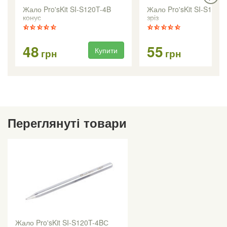
Жало Pro'sKit SI-S120T-4B
Жало Pro'sKit SI-S120T
конус
зріз
48
55
Купити
Ку
грн
грн
Переглянуті товари
Жало Pro'sKit SI-S120T-4BС