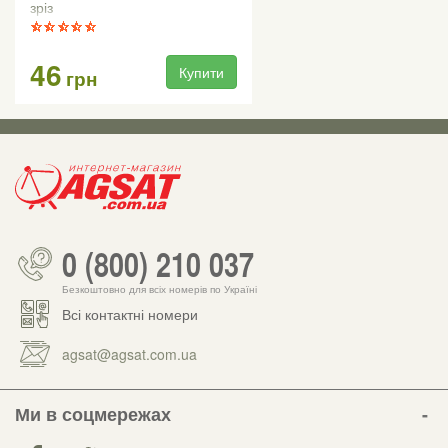
зріз
46
Купити
грн
0 (800) 210 037
Безкоштовно для всіх номерів по Україні
Всі контактні номери
agsat@agsat.com.ua
Ми в соцмережах