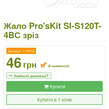
Жало Pro'sKit SI-S120T-
4BС зріз
Артикул: 114218
46
грн
В наявності
Знайшли дешевше?
Купити
Якщо Ви знайдете товар дешевше - ми
Купити в 1 клик
знизимо ціну і подаруємо % від різниці