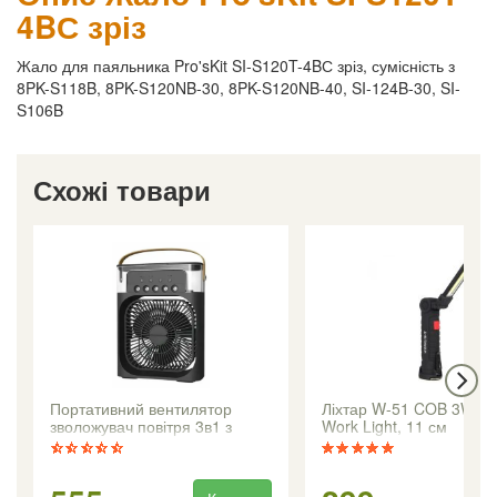
4BС зріз
Жало для паяльника Pro'sKit SI-S120T-4BС зріз, сумісність з
8PK-S118B, 8PK-S120NB-30, 8PK-S120NB-40, SI-124B-30, SI-
S106B
Схожі товари
Портативний вентилятор
Ліхтар W-51 COB 3W L
зволожувач повітря 3в1 з
Work Light, 11 см
нічником