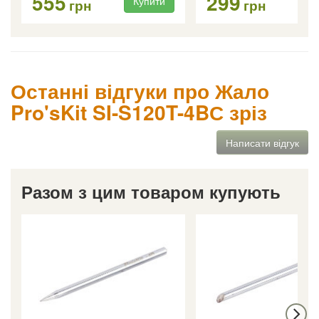
555
299
Купити
Ку
грн
грн
Останні відгуки про Жало
Pro'sKit SI-S120T-4BС зріз
Написати відгук
Разом з цим товаром купують