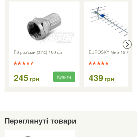
F6 роз'єми (zinc) 100 шт.
EUROSKY Мир-19 Анте
245
439
Купити
Ку
грн
грн
Переглянуті товари