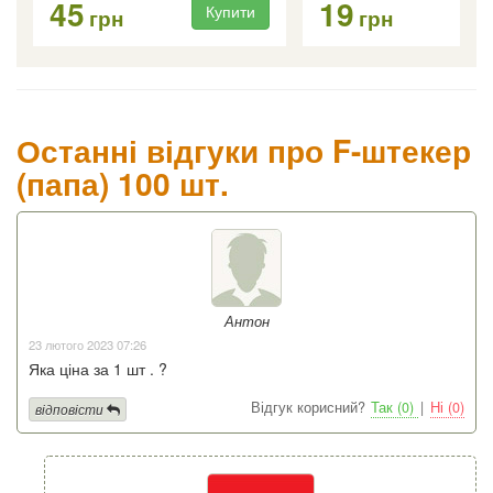
45
19
Купити
Ку
грн
грн
Останні відгуки про F-штекер
(папа) 100 шт.
Антон
23 лютого 2023 07:26
Яка ціна за 1 шт . ?
Відгук корисний?
Так (0)
|
Ні (0)
відповісти