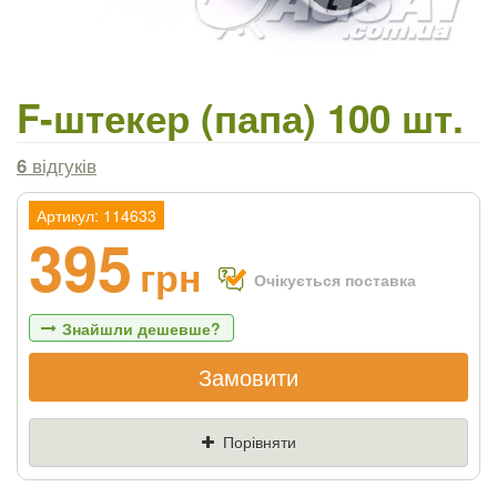
F-штекер (папа) 100 шт.
6
відгуків
Артикул: 114633
395
грн
Очікується поставка
Знайшли дешевше?
Замовити
Якщо Ви знайдете товар дешевше - ми
знизимо ціну і подаруємо % від різниці
Порівняти
Ціна
Де знайшли (Url посилання)