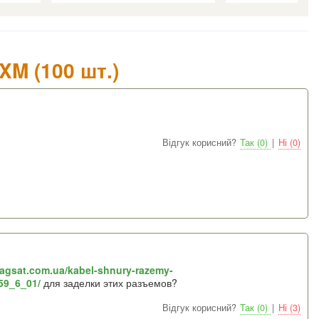
XM (100 шт.)
Відгук корисний?
Так (0)
|
Ні (0)
.agsat.com.ua/kabel-shnury-razemy-
59_6_01/
для заделки этих разъемов?
Відгук корисний?
Так (0)
|
Ні (3)