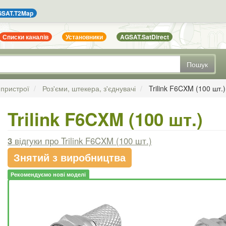
SAT.T2Map
Списки каналів
Установники
AGSAT.SatDirect
Пошук
 пристрої
Роз'єми, штекера, з'єднувачі
Trilink F6CXM (100 шт.)
Trilink F6CXM (100 шт.)
3
відгуки
про Trilink F6CXM (100 шт.)
Знятий з виробництва
Рекомендуємо нові моделі