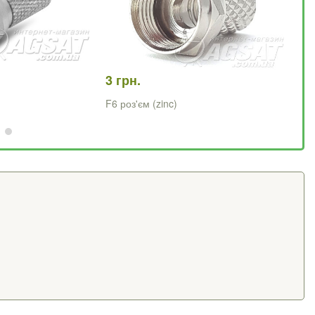
3 грн.
15
F6 роз'єм (zinc)
F-