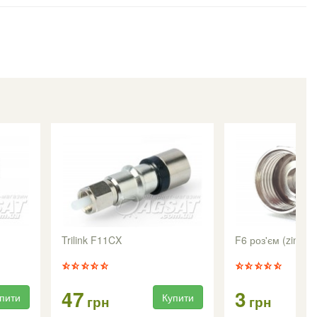
Trilink F11CX
F6 роз'єм (zinc)
47
3
пити
Купити
грн
грн