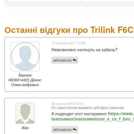
Останні відгуки про Trilink F6C
10 березня 2017 15:48
Невозможно натянуть на кабель?
відповісти
Багнюк
0639314323 Денис
Олександрович
28 жовтня 2016 19:47
0% користувачів вважають цей відгук корисним
А подходит этот инструмент
https://www
instrument/instrument/cor_x_cx_f_bnc_
Alex
відповісти