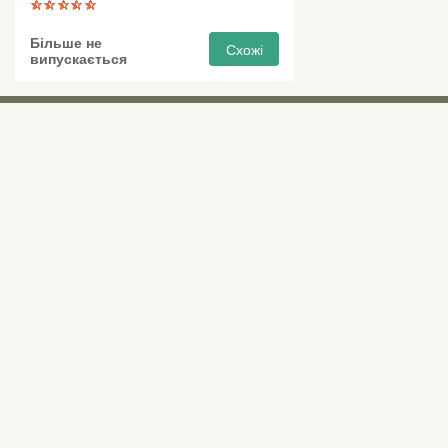
Більше не
Схожі
випускається
Виставкові 
Київ, Правий бе
0 (800) 210 037
М «Почайна» (Пе
пр-т Степана Бан
Безкоштовно для всіх номерів по Україні
Всі контактні номери
agsat@agsat.com.ua
Ми в соцмережах
Українська
Рус