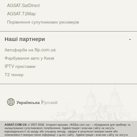
AGSAT.SatDirect
AGSAT.T2Map
Порівняння супутникових ресиверів
Наші партнери
Автофарби на flip.com.ua
Фарбування авто у Києві
IPTV приставки
Т2 тюнер
Українська
Русский
AGSAT.COM.UA
© 2007-2026, Інтернет-магазин «AGSat.com.ua» – обладнання для прийому та
налаштування супутникового телебачення. Адміністрація і власник сайту не несуть
відповідальності за шкоду або упущену вигоду, завдані в результаті використання або
неможливості використання інформації з цього сайту. Адміністрація і власник сайту не несуть