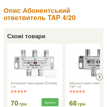
Опис Абонентський
ответвитель TAP 4/20
Схожі товари
Антенний перехідник Eurosky
Абонентський ответвит
1/4
TAP 1/6
70
68
Купити
Ку
грн
грн