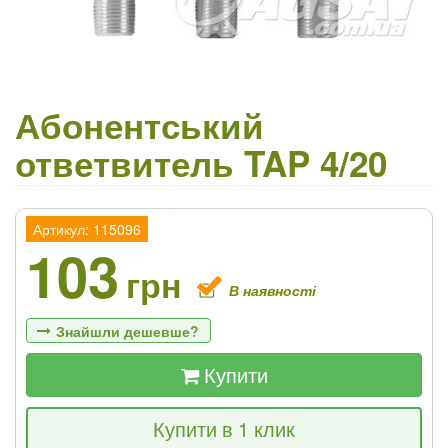
Абонентський
ответвитель TAP 4/20
Артикул: 115096
103
грн
В наявності
Знайшли дешевше?
Купити
Якщо Ви знайдете товар дешевше - ми
Купити в 1 клик
знизимо ціну і подаруємо % від різниці