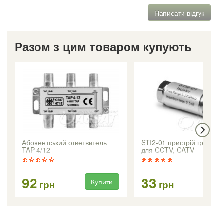
Написати відгук
Разом з цим товаром купують
Абонентський ответвитель
STI2-01 пристрій грозоз
TAP 4/12
для CCTV, CATV
92
33
Купити
Ку
грн
грн