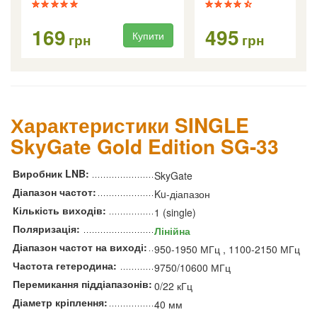
169
495
Купити
Ку
грн
грн
Характеристики SINGLE
SkyGate Gold Edition SG-33
Виробник LNB:
SkyGate
Діапазон частот:
Ku-діапазон
Кількість виходів:
1 (single)
Поляризація:
Лінійна
Діапазон частот на виході:
950-1950 МГц , 1100-2150 МГц
Частота гетеродина:
9750/10600 МГц
Перемикання піддіапазонів:
0/22 кГц
Діаметр кріплення:
40 мм