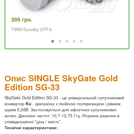
205 грн.
12
TWIN Eurosky UTP-5
SI
Опис SINGLE SkyGate Gold
Edition SG-33
SkyGate Gold Edition SG-33 - це універсальний супутниковий
конвертор
Ku
- діапазону з лінійною поляризацією і рівнем
шумів 0,2dB. Застосовується для офсетних супутникових
антен. Діапазон частот: 10,7-12,75 Ггц. Розумне рішення в
співвідношенні "ціна / якість".
Технічні характеристики: