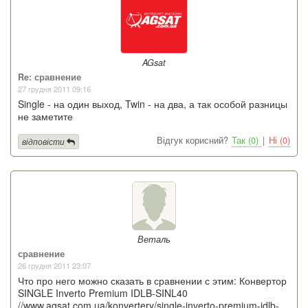
AGsat
Re: сравнение
27 грудня 2011 09:16
Single - на один выход, Twin - на два, а так особой разницы
не заметите
Відгук корисний?
Так (0)
|
Ні (0)
відповісти
Веталь
сравнение
26 грудня 2011 23:07
Что про него можно сказать в сравнении с этим: Конвертор
SINGLE Inverto Premium IDLB-SINL40
//www.agsat.com.ua/konvertery/single-inverto-premium-idlb-