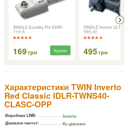
SINGLE Eurosky Pro EHKF-
SINGLE Inverto ULTRA 
7101A
SINL40
169
495
Купити
Ку
грн
грн
Характеристики TWIN Inverto
Red Classic IDLR-TWNS40-
CLASC-OPP
Виробник LNB:
Inverto
Діапазон частот:
Ku-діапазон