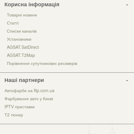
Корисна інформація
Товарні новини
Статті
Списки каналів
Установники
AGSAT.SatDirect
AGSAT.T2Map
Порівняння супутникових ресиверів
Наші партнери
Автофарби на flip.com.ua
Фарбування авто у Києві
IPTV приставки
Т2 тюнер