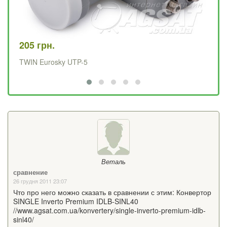
205 грн.
12
TWIN Eurosky UTP-5
SI
Веталь
сравнение
26 грудня 2011 23:07
Что про него можно сказать в сравнении с этим: Конвертор
SINGLE Inverto Premium IDLB-SINL40
//www.agsat.com.ua/konvertery/single-inverto-premium-idlb-
sinl40/