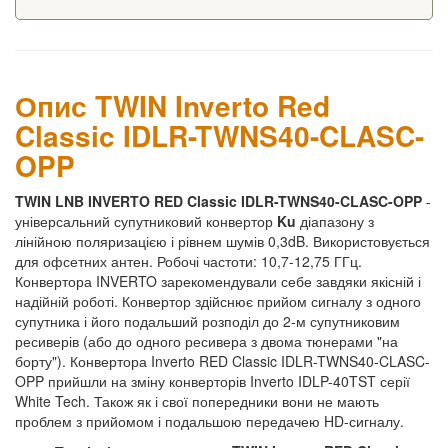
Опис TWIN Inverto Red
Classic IDLR-TWNS40-CLASC-
OPP
TWIN LNB INVERTO RED Classic IDLR-TWNS40-CLASC-OPP
-
універсальний супутниковий конвертор
Ku
діапазону з
лінійною поляризацією і рівнем шумів 0,3dB. Використовується
для офсетних антен. Робочі частоти: 10,7-12,75 ГГц.
Конвертора INVERTO зарекомендували себе завдяки якісній і
надійній роботі. Конвертор здійснює прийом сигналу з одного
супутника і його подальший розподіл до 2-м супутниковим
ресиверів (або до одного ресивера з двома тюнерами "на
борту"). Конвертора Inverto RED Classic IDLR-TWNS40-CLASC-
OPP прийшли на зміну конверторів Inverto IDLP-40TST серії
White Tech. Також як і свої попередники вони не мають
проблем з прийомом і подальшою передачею HD-сигналу.