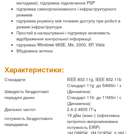
методами), підтримка підключення PSP
підтримка самоорганізованого і інфраструктурного
режимів
підтримка роумінгу між точками доступу при роботі в
режимі інфраструктури
Простий в налаштуванні і підтримує можливість
відображення контрольної інформації
підтримка Windows 98SE, Me, 2000, XP, Vista
Вбудована антена
Характеристики:
Стандарти
IEEE 802.11g, IEEE 802.11b
Стандарт 11g: до 54Мбіт / з
Швидкість бездротової
(Динамічна)
передачі даних
Стандарт 11b: до 11Мбіт / с
(Динамічна)
Діапазон частот
2.4-2.4835 ГГц
19 дБм (макс.) (ефективна
потужність бездротового
ізотропно-випромінювана
передавача
потужність EIRP)
1M DBPSK, 2M DQPSK, 5.5M /