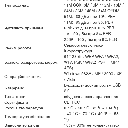
Тип модуляції
11M CCK, 6M / 9M / 12M / 18M /
24M / 36M / 48M / 54M OFDM
54M: -68 дБм при 10% PER
11M: -85 дБм при 8% PER
Чутливість приймача
6 M: -88 дБм при 10% PER
1M: -90 дБм при 8% PER
256K: -105 дБм при 8% PER
Самоорганізуючийся
Режим роботи
Інфраструктури
64/128-біт. WEP WPA / WPA2,
Безпека бездротових мереж
WPA-PSK / WPA2-PSK (TKIP /
AES)
Windows 98SE / ME / 2000 / XP
Операційні системи
/ Vista
Високошвидкісний роз'єм USB
Інтерфейс
2.0
Тип антени
вбудована всенаправленная
Сертифікати
CE, FCC
Робоча температура
0 ° C ~ 40 ° C (32 ℉ ~ 104 ℉)
- 40 ° C ~ 70 ° C (-40 ℉ ~ 158
Температура зберігання
℉)
Відносна вологість
10% ~ 90%, не конденсується