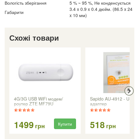
Вологість зберігання
5 % ~ 95 %, Не конденсується
3.4 x 0.9 x 0.4 дюйм. (86.5 x 24
Габарити
x 10 мм)
Схожі товари
4G/3G USB WiFi модем/
Sapido AU-4912 - USB W
роутер ZTE MF79U
адаптер
1499
518
Купити
Ку
грн
грн