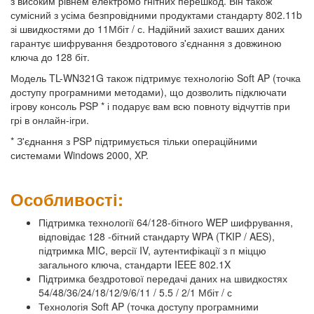
з високим рівнем електромо гнітних перешкод. Він також
сумісний з усіма безпровідними продуктами стандарту 802.11b
зі швидкостями до 11Мбіт / с. Надійний захист ваших даних
гарантує шифрування бездротового з'єднання з довжиною
ключа до 128 біт.
Модель TL-WN321G також підтримує технологію Soft AP (точка
доступу програмними методами), що дозволить підключати
ігрову консоль PSP * і подарує вам всю повноту відчуттів при
грі в онлайн-ігри.
* З'єднання з PSP підтримується тільки операційними
системами Windows 2000, XP.
Особливості:
Підтримка технології 64/128-бітного WEP шифрування,
відповідає 128 -бітний стандарту WPA (TKIP / AES),
підтримка MIC, версії IV, аутентифікації з п міццю
загального ключа, стандарти IEEE 802.1X
Підтримка бездротової передачі даних на швидкостях
54/48/36/24/18/12/9/6/11 / 5.5 / 2/1 Мбіт / с
Технологія Soft AP (точка доступу програмними