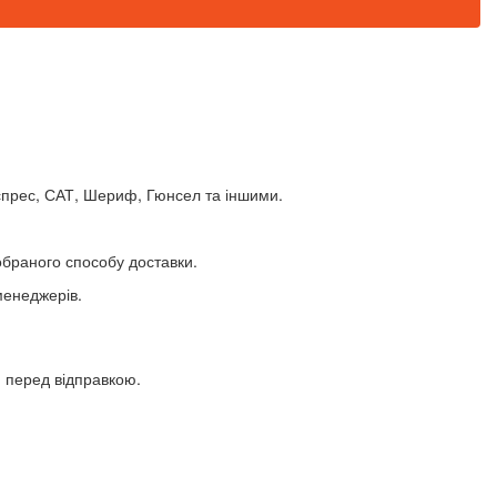
спрес, САТ, Шериф, Гюнсел та іншими.
обраного способу доставки.
менеджерів.
я перед відправкою.