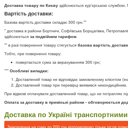
Доставка товару по Києву
здійснюється кур'єрською службою.
Вартість доставки:
Базова вартість доставки складає 300 грн.**
* доставка в райони Бортничі, Софіївська Борщагівка, Петропав
здійснюється
за подвійним тарифом
.
** в разі повернення товару стягується
базова вартість достав
Тобто, при поверненні товару:
повертається сума за вирахуванням 300 грн;
***
Особливі випадки:
Доставлений товар не відповідає замовленому клієнтом (ін
Доставлений товар при перевірці виявився некондиційним.
При відмові оплачувати доставленний товар, що не потрапляє під о
Оплата за доставку в приміські райони - обговорюється до
Доставка по Україні транспортним
Замовлення на суму до 200 грн відправляємо тільки після повн