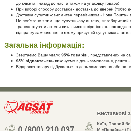
до клієнта і назад до нас, а також на упаковку товара;
При виборі способу доставки - доставка до дверей (тобто 
Доставка супутникових антен перевізником «Нова Пошта» з
Це пов'язано з тим, що супутникову антену, як габаритний 
транспортувати антени виключивши вірогідність пошкодженн
відправку замовлення, в якому присутній супутникова ант
Загальна інформація:
Звертаємо Вашу увагу:
95% товарів
, представлених на сай
95% відвантажень
виконуємо в день замовлення, решта - 
Відправка товару відбувається в день замовлення або на н
Виставкові 
Київ, Правий бе
0 (800) 210 037
М «Почайна» (Пе