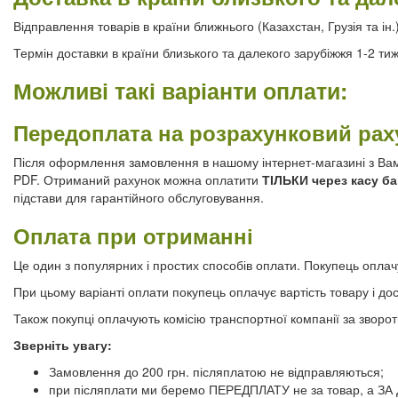
Відправлення товарів в країни ближнього (Казахстан, Грузія та і
Термін доставки в країни близького та далекого зарубіжжя 1-2 тиж
Можливі такі варіанти оплати:
Передоплата на розрахунковий рах
Після оформлення замовлення в нашому інтернет-магазині з Вами
PDF. Отриманий рахунок можна оплатити
ТІЛЬКИ через касу ба
підстави для гарантійного обслуговування.
Оплата при отриманні
Це один з популярних і простих способів оплати. Покупець оплач
При цьому варіанті оплати покупець оплачує вартість товару і дос
Також покупці оплачують комісію транспортної компанії за зворо
Зверніть увагу:
Замовлення до 200 грн. післяплатою не відправляються;
при післяплати ми беремо ПЕРЕДПЛАТУ не за товар, а ЗА Д