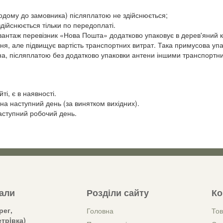
додому до замовника) післяплатою не здійснюється;
дійснюється тільки по передоплаті.
вантаж перевізник «Нова Пошта» додатково упаковує в дерев'яний ка
я, але підвищує вартість транспортних витрат. Така примусова упа
ена, післяплатою без додатково упаковки антени іншими транспортн
ті, є в наявності.
на наступний день (за винятком вихідних).
аступний робочий день.
зали
Розділи сайту
Ко
рег,
Головна
Тов
трiвка)