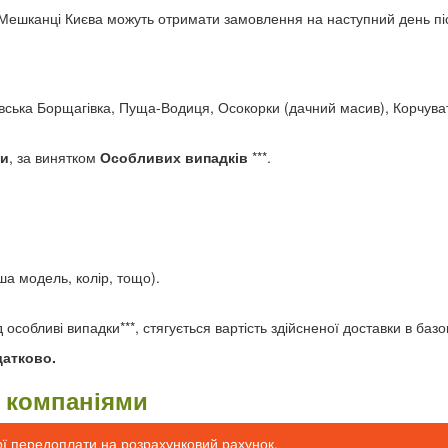
 Мешканці Києва можуть отримати замовлення на наступний день п
лівська Борщагівка, Пуща-Водиця, Осокорки (дачний масив), Корчува
ки
, за винятком
Особливих випадків
***.
ша модель, колір, тощо).
собливі випадки***, стягується вартість здійсненої доставки в базов
датково.
и компаніями
ої передоплати на розрахунковий рахунок.