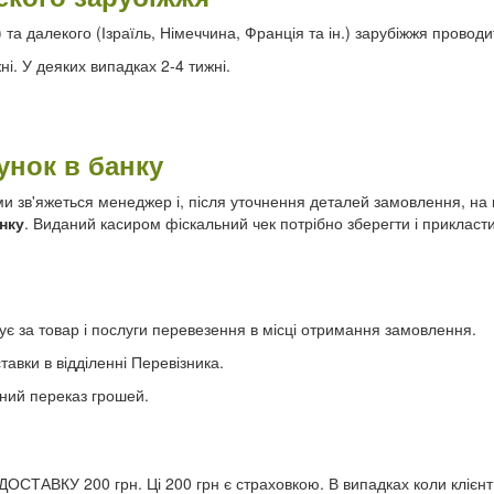
н.) та далекого (Ізраїль, Німеччина, Франція та ін.) зарубіжжя пров
ні. У деяких випадках 2-4 тижні.
унок в банку
 зв'яжеться менеджер і, після уточнення деталей замовлення, на 
нку
. Виданий касиром фіскальний чек потрібно зберегти і прикласти
ує за товар і послуги перевезення в місці отримання замовлення.
тавки в відділенні Перевізника.
тний переказ грошей.
ОСТАВКУ 200 грн. Ці 200 грн є страховкою. В випадках коли клієн