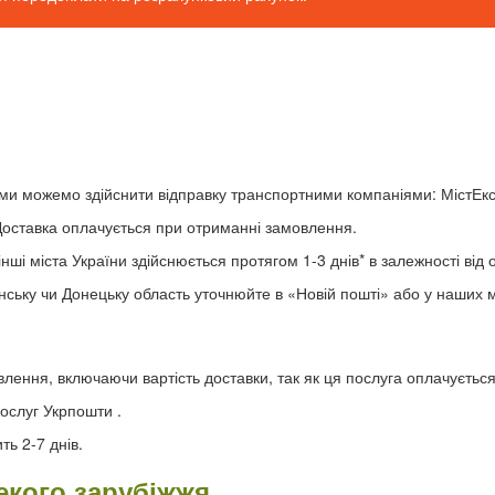
 ми можемо здійснити відправку транспортними компаніями: МістЕк
Доставка оплачується при отриманні замовлення.
і міста України здійснюється протягом 1-3 днів* в залежності від 
ську чи Донецьку область уточнюйте в «Новій пошті» або у наших 
лення, включаючи вартість доставки, так як ця послуга оплачуєтьс
ослуг Укрпошти .
ь 2-7 днів.
екого зарубіжжя