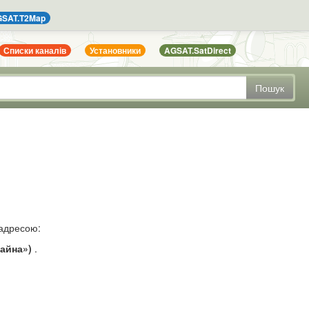
SAT.T2Map
Списки каналів
Установники
AGSAT.SatDirect
Пошук
 адресою:
чайна»)
.