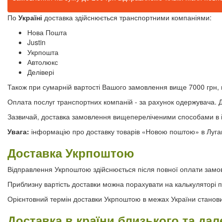
По
Україні
доставка здійснюється транспортними компаніями:
Нова Пошта
Justin
Укрпошта
Автолюкс
Делівері
Також при сумарній вартості Вашого замовлення вище 7000 грн,
Оплата послуг транспортних компаній - за рахунок одержувача. 
Зазвичай, доставка замовлення вищепереліченими способами в інш
Увага:
інформацію про доставку товарів «Новою поштою» в Луган
Доставка Укрпоштою
Відправлення Укрпоштою здійснюється після повної оплати замов
Приблизну вартість доставки можна порахувати на калькуляторі п
Орієнтовний термін доставки Укрпоштою в межах України становит
Доставка в країни близького та дал