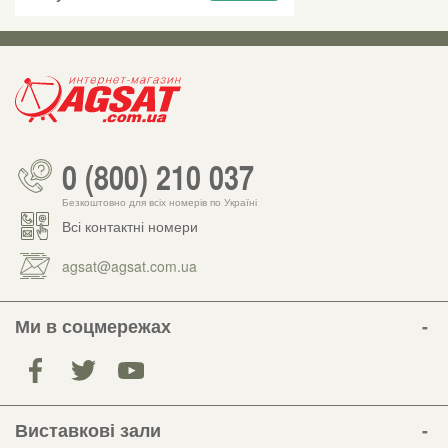
0 (800) 210 037
Безкоштовно для всіх номерів по Україні
Всі контактні номери
agsat@agsat.com.ua
Ми в соцмережах
Виставкові зали