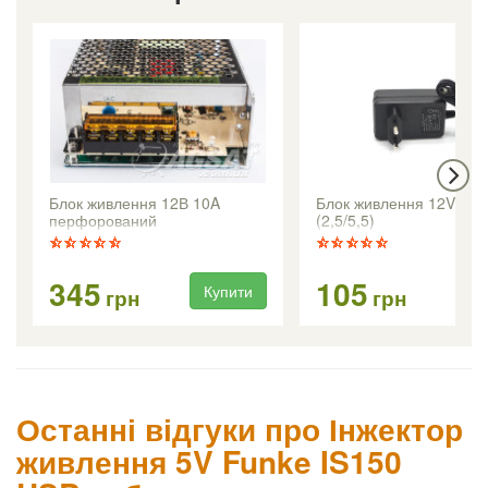
Блок живлення 12В 10A
Блок живлення 12V/1,5
перфорований
(2,5/5,5)
345
105
Купити
Ку
грн
грн
Останні відгуки про Інжектор
живлення 5V Funke IS150