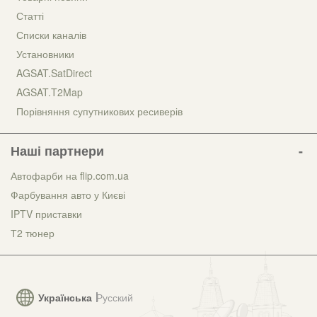
Статті
Списки каналів
Установники
AGSAT.SatDirect
AGSAT.T2Map
Порівняння супутникових ресиверів
Наші партнери
Автофарби на flip.com.ua
Фарбування авто у Києві
IPTV приставки
Т2 тюнер
Українська
Русский